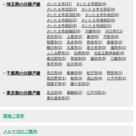
埼玉県の分譲戸建
さいたま市(21)
さいたま市西区(4)
さいたま市北区(2)
さいたま市大宮区(0)
さいたま市見沼区(6)
さいたま市中央区(0)
さいたま市桜区(2)
さいたま市浦和区(0)
さいたま市南区(6)
さいたま市緑区(1)
さいたま市岩槻区(0)
川越市(3)
川口市(11)
所沢市(1)
上尾市(2)
蕨市(0)
戸田市(0)
朝霞市(1)
志木市(0)
和光市(1)
新座市(2)
桶川市(2)
久喜市(1)
富士見市(0)
蓮田市(1)
ふじみ野市(1)
白岡市(0)
北足立郡伊奈町(4)
春日部市(5)
草加市(0)
越谷市(9)
三郷市(2)
幸手市(0)
吉川市(0)
千葉県の分譲戸建
市川市(4)
船橋市(8)
松戸市(4)
野田市(1)
習志野市(1)
柏市(3)
流山市(4)
八千代市(1)
我孫子市(4)
鎌ケ谷市(2)
東京都の分譲戸建
足立区(0)
葛飾区(2)
江戸川区(1)
東久留米市(2)
現地ご見学
メルマガのご案内