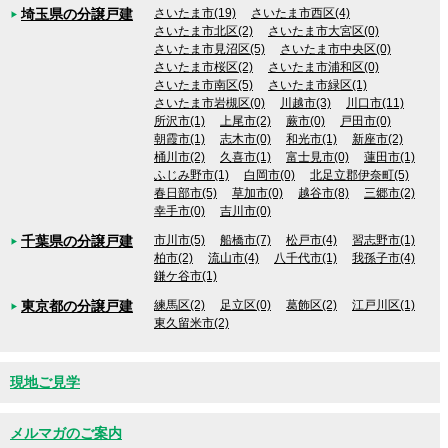
埼玉県の分譲戸建
さいたま市(19)
さいたま市西区(4)
さいたま市北区(2)
さいたま市大宮区(0)
さいたま市見沼区(5)
さいたま市中央区(0)
さいたま市桜区(2)
さいたま市浦和区(0)
さいたま市南区(5)
さいたま市緑区(1)
さいたま市岩槻区(0)
川越市(3)
川口市(11)
所沢市(1)
上尾市(2)
蕨市(0)
戸田市(0)
朝霞市(1)
志木市(0)
和光市(1)
新座市(2)
桶川市(2)
久喜市(1)
富士見市(0)
蓮田市(1)
ふじみ野市(1)
白岡市(0)
北足立郡伊奈町(5)
春日部市(5)
草加市(0)
越谷市(8)
三郷市(2)
幸手市(0)
吉川市(0)
千葉県の分譲戸建
市川市(5)
船橋市(7)
松戸市(4)
習志野市(1)
柏市(2)
流山市(4)
八千代市(1)
我孫子市(4)
鎌ケ谷市(1)
東京都の分譲戸建
練馬区(2)
足立区(0)
葛飾区(2)
江戸川区(1)
東久留米市(2)
現地ご見学
メルマガのご案内