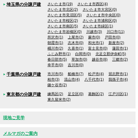
埼玉県の分譲戸建
さいたま市(19)
さいたま市西区(4)
さいたま市北区(2)
さいたま市大宮区(0)
さいたま市見沼区(5)
さいたま市中央区(0)
さいたま市桜区(2)
さいたま市浦和区(0)
さいたま市南区(5)
さいたま市緑区(1)
さいたま市岩槻区(0)
川越市(3)
川口市(11)
所沢市(1)
上尾市(2)
蕨市(0)
戸田市(0)
朝霞市(1)
志木市(0)
和光市(1)
新座市(2)
桶川市(2)
久喜市(1)
富士見市(0)
蓮田市(1)
ふじみ野市(1)
白岡市(0)
北足立郡伊奈町(5)
春日部市(5)
草加市(0)
越谷市(8)
三郷市(2)
幸手市(0)
吉川市(0)
千葉県の分譲戸建
市川市(5)
船橋市(7)
松戸市(4)
習志野市(1)
柏市(3)
流山市(4)
八千代市(1)
我孫子市(4)
鎌ケ谷市(2)
東京都の分譲戸建
練馬区(2)
足立区(0)
葛飾区(2)
江戸川区(1)
東久留米市(2)
現地ご見学
メルマガのご案内