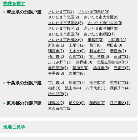
物件を探す
埼玉県の分譲戸建
さいたま市(19)
さいたま市西区(4)
さいたま市北区(2)
さいたま市大宮区(0)
さいたま市見沼区(5)
さいたま市中央区(0)
さいたま市桜区(2)
さいたま市浦和区(0)
さいたま市南区(5)
さいたま市緑区(1)
さいたま市岩槻区(0)
川越市(3)
川口市(11)
所沢市(1)
上尾市(2)
蕨市(0)
戸田市(0)
朝霞市(1)
志木市(0)
和光市(1)
新座市(2)
桶川市(2)
久喜市(1)
富士見市(0)
蓮田市(1)
ふじみ野市(1)
白岡市(0)
北足立郡伊奈町(5)
春日部市(5)
草加市(0)
越谷市(8)
三郷市(2)
幸手市(0)
吉川市(0)
千葉県の分譲戸建
市川市(5)
船橋市(7)
松戸市(4)
習志野市(1)
柏市(3)
流山市(4)
八千代市(1)
我孫子市(4)
鎌ケ谷市(2)
東京都の分譲戸建
練馬区(2)
足立区(0)
葛飾区(2)
江戸川区(1)
東久留米市(2)
現地ご見学