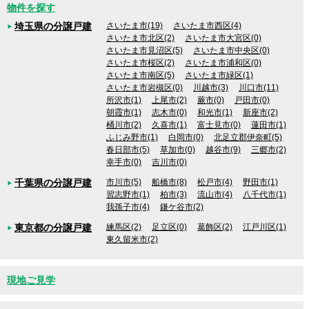
物件を探す
埼玉県の分譲戸建
さいたま市(19)
さいたま市西区(4)
さいたま市北区(2)
さいたま市大宮区(0)
さいたま市見沼区(5)
さいたま市中央区(0)
さいたま市桜区(2)
さいたま市浦和区(0)
さいたま市南区(5)
さいたま市緑区(1)
さいたま市岩槻区(0)
川越市(3)
川口市(11)
所沢市(1)
上尾市(2)
蕨市(0)
戸田市(0)
朝霞市(1)
志木市(0)
和光市(1)
新座市(2)
桶川市(2)
久喜市(1)
富士見市(0)
蓮田市(1)
ふじみ野市(1)
白岡市(0)
北足立郡伊奈町(5)
春日部市(5)
草加市(0)
越谷市(9)
三郷市(2)
幸手市(0)
吉川市(0)
千葉県の分譲戸建
市川市(5)
船橋市(8)
松戸市(4)
野田市(1)
習志野市(1)
柏市(3)
流山市(4)
八千代市(1)
我孫子市(4)
鎌ケ谷市(2)
東京都の分譲戸建
練馬区(2)
足立区(0)
葛飾区(2)
江戸川区(1)
東久留米市(2)
現地ご見学