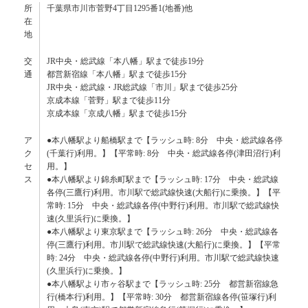
所
千葉県市川市菅野4丁目1295番1(地番)他
在
地
交
JR中央・総武線「本八幡」駅まで徒歩19分
通
都営新宿線「本八幡」駅まで徒歩15分
JR中央・総武線・JR総武線「市川」駅まで徒歩25分
京成本線「菅野」駅まで徒歩11分
京成本線「京成八幡」駅まで徒歩15分
ア
●本八幡駅より船橋駅まで【ラッシュ時: 8分 中央・総武線各停
ク
(千葉行)利用。】【平常時: 8分 中央・総武線各停(津田沼行)利
セ
用。】
ス
●本八幡駅より錦糸町駅まで【ラッシュ時: 17分 中央・総武線
各停(三鷹行)利用。市川駅で総武線快速(大船行)に乗換。】【平
常時: 15分 中央・総武線各停(中野行)利用。市川駅で総武線快
速(久里浜行)に乗換。】
●本八幡駅より東京駅まで【ラッシュ時: 26分 中央・総武線各
停(三鷹行)利用。市川駅で総武線快速(大船行)に乗換。】【平常
時: 24分 中央・総武線各停(中野行)利用。市川駅で総武線快速
(久里浜行)に乗換。】
●本八幡駅より市ヶ谷駅まで【ラッシュ時: 25分 都営新宿線急
行(橋本行)利用。】【平常時: 30分 都営新宿線各停(笹塚行)利