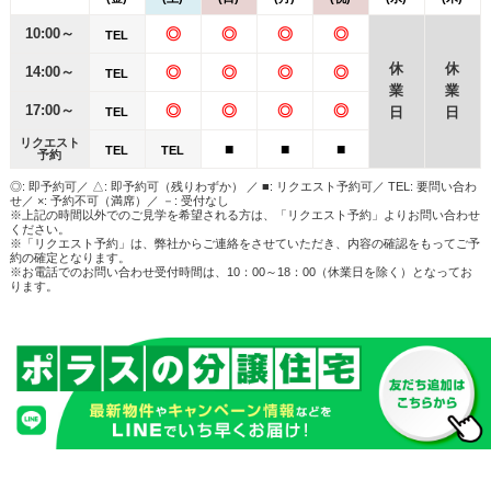
10:00～
◎
◎
◎
◎
TEL
休
休
14:00～
◎
◎
◎
◎
TEL
業
業
17:00～
◎
◎
◎
◎
日
日
TEL
リクエスト
■
■
■
TEL
TEL
予約
◎: 即予約可／ △: 即予約可（残りわずか） ／ ■: リクエスト予約可／ TEL: 要問い合わ
せ／ ×: 予約不可（満席）／ －: 受付なし
※上記の時間以外でのご見学を希望される方は、「リクエスト予約」よりお問い合わせ
ください。
※「リクエスト予約」は、弊社からご連絡をさせていただき、内容の確認をもってご予
約の確定となります。
※お電話でのお問い合わせ受付時間は、10：00～18：00（休業日を除く）となってお
ります。