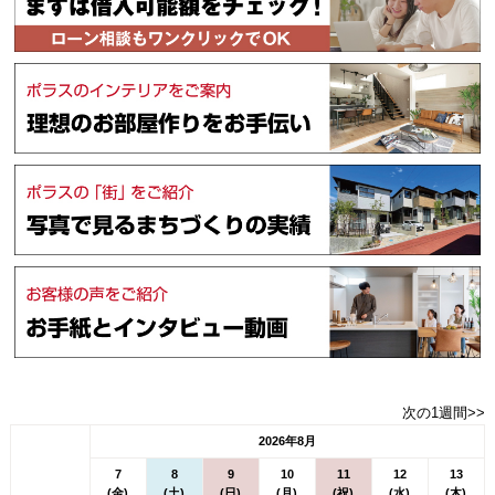
次の1週間>>
2026年8月
7
8
9
10
11
12
13
(金)
(土)
(日)
(月)
(祝)
(水)
(木)