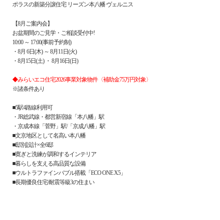
ポラスの新築分譲住宅 リーズン本八幡 ヴェルニス
【8月ご案内会】
お盆期間のご見学・ご相談受付中!
10:00 ～ 17:00(事前予約制)
・8月 6日(木) ～ 8月11日(火)
・8月15日(土) ・ 8月16日(日)
◆みらいエコ住宅2026事業対象物件〈補助金75万円対象〉
※諸条件あり
■5駅4路線利用可
・JR総武線・都営新宿線「本八幡」駅
・京成本線「菅野」駅/「京成八幡」駅
■文京地区として名高い本八幡
■邸別設計×全6邸
■寛ぎと洗練が調和するインテリア
■暮らしを支える高品質な設備
■ウルトラファインバブル搭載「ECO ONE X5」
■長期優良住宅/耐震等級3の住まい