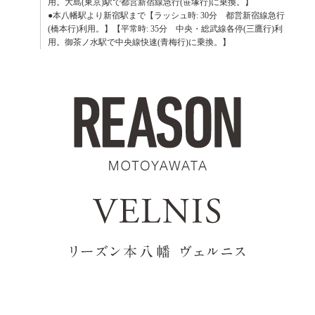
用。大島(東京)駅で都営新宿線急行(笹塚行)に乗換。】
●本八幡駅より新宿駅まで【ラッシュ時: 30分 都営新宿線急行
(橋本行)利用。】【平常時: 35分 中央・総武線各停(三鷹行)利
用。御茶ノ水駅で中央線快速(青梅行)に乗換。】