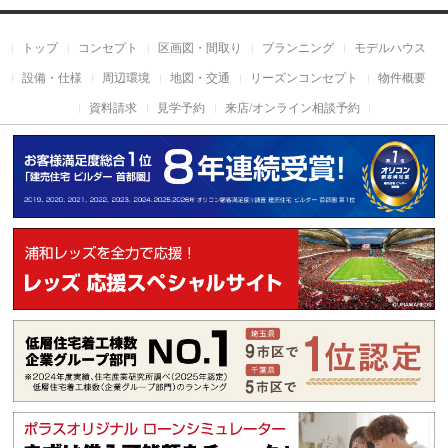
トップ
コンセプト
区画図・間取り
プランニング
モデルハウス
設備・仕様
周辺環境
地図・交通
リーズンコンセプト
物件概要
資料請求
見学予約
来店/オンライン相談予約