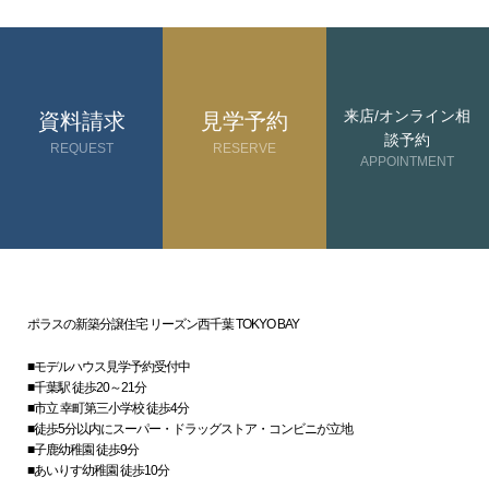
来店/オンライン相
資料請求
見学予約
談予約
REQUEST
RESERVE
APPOINTMENT
ポラスの新築分譲住宅 リーズン西千葉 TOKYO BAY
■モデルハウス見学予約受付中
■千葉駅 徒歩20～21分
■市立 幸町第三小学校 徒歩4分
■徒歩5分以内にスーパー・ドラッグストア・コンビニが立地
■子鹿幼稚園 徒歩9分
■あいりす幼稚園 徒歩10分