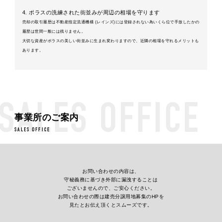
4. ポラスの洗練された街並みが周辺の相場を守ります
売却の取引履歴は不動産指定流通機構 (レインズ)には登録されない為いくら位で手放したかの
履歴は世間一般には残りません。
大切な資産がポラスの美しい街並みに生まれ変わりますので、近隣の相場を守れるメリットも
あります。
SALES OFFICE
事業所のご案内
SALES OFFICE
物件を探す
お問い合わせの内容は、
守秘義務に基づき外部に漏洩することは
ございませんので、ご安心ください。
土地の売却
お問い合わせの際は建売分譲用地募集のHPを
見たとお伝え頂くとスムーズです。