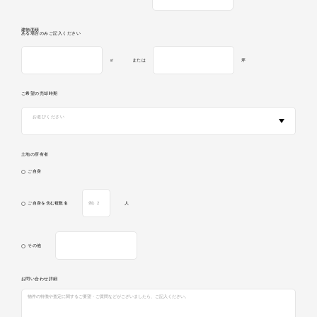
建物面積
ある場合のみご記入ください
㎡
または
坪
ご希望の売却時期
お選びください
土地の所有者
ご自身
ご自身を含む複数名
人
その他
お問い合わせ詳細