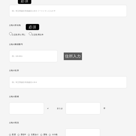
土地の所在地
上記住所と同じ
上記住所以外
土地の郵便番号
土地の住所
土地の面積
㎡
または
坪
土地の現況
賃貸
居住中
古屋あり
更地
その他