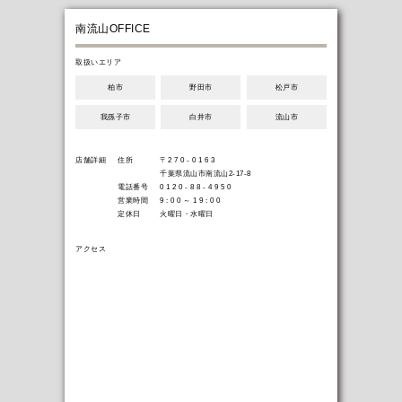
アーカイブス
南流山OFFICE
取扱いエリア
お客様の声
柏市
野田市
松戸市
我孫子市
白井市
流山市
メルマガ会員
店舗詳細
住所
〒2 7 0 - 0 1 6 3
千葉県流山市南流山2-17-8
電話番号
0 1 2 0 - 8 8 - 4 9 5 0
営業時間
9 : 0 0 ～ 1 9 : 0 0
定休日
火曜日・水曜日
アクセス