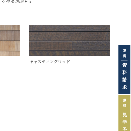
のある風景に。
無
料
キャスティングウッド
資
料
請
求
無
料
見
学
予