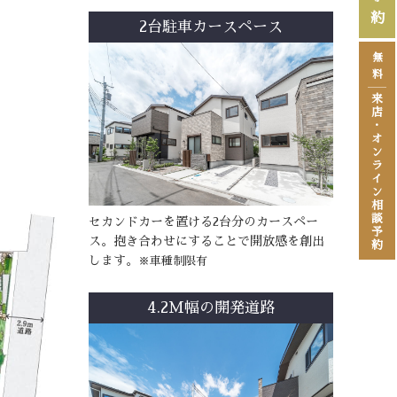
約
2台駐車カースペース
無
料
来
店
・
オ
ン
ラ
イ
ン
相
談
セカンドカーを置ける2台分のカースペー
予
ス。抱き合わせにすることで開放感を創出
約
します。
※車種制限有
4.2M幅の開発道路