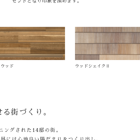
セントとなり印象を深めます。
ィウッド
ウッドシェイクⅡ
せる街づくり。
ニングされた14邸の街。
、昼には心地良い陽だまりをつくり出し、