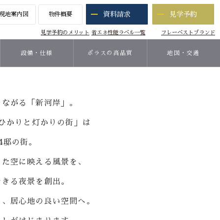
資料請求
見学予約
現地案内図
物件概要
見学予約のメリット
省エネ性能ラベル一覧
フレーベストブランド
設備・仕様
ポラスの高品質
地図・交通
つながる「新河岸」。
 ひかりと灯かりの街」は
4邸の街。
した空に映える風景を、
できる夜景を創出。
し、居心地の良い空間へ。