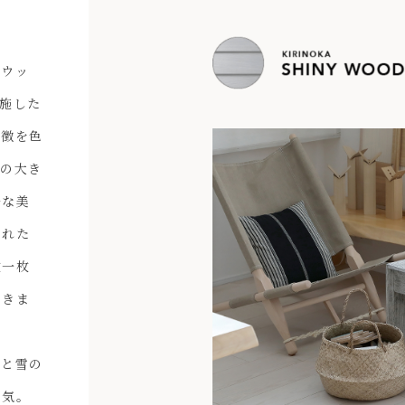
ーウッ
施した
特徴を色
ドの大き
ルな美
された
枚一枚
できま
いと雪の
囲気。