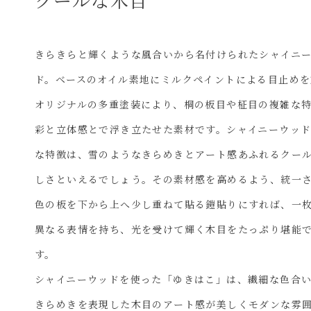
きらきらと輝くような風合いから名付けられたシャイニ
ド。ベースのオイル素地にミルクペイントによる目止めを
オリジナルの多重塗装により、桐の板目や柾目の複雑な
彩と立体感とで浮き立たせた素材です。シャイニーウッ
な特徴は、雪のようなきらめきとアート感あふれるクー
しさといえるでしょう。その素材感を高めるよう、統一
色の板を下から上へ少し重ねて貼る鎧貼りにすれば、一
異なる表情を持ち、光を受けて輝く木目をたっぷり堪能
す。
シャイニーウッドを使った「ゆきはこ」は、繊細な色合
きらめきを表現した木目のアート感が美しくモダンな雰