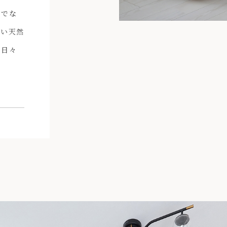
けでな
ない天然
、日々