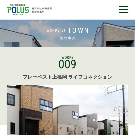
フレーベストとは
TOWN
WORKS of
街の事例
完成済み物件
分譲地情報
WORKS
009
施工事例
フレーベスト上福岡 ライフコネクション
お客様の声
店舗紹介
デザインアワード受賞
ニュース＆ブログ