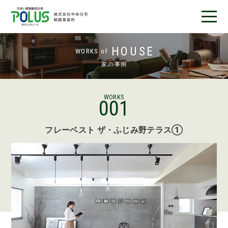
フレーベストとは
HOUSE
WORKS of
家の事例
完成済み物件
分譲地情報
WORKS
001
施工事例
フレーベスト ザ・ふじみ野テラス①
お客様の声
店舗紹介
デザインアワード受賞
ニュース＆ブログ