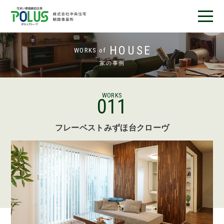
フレーベストとは
HOUSE
WORKS of
家の事例
完成済み物件
分譲地情報
WORKS
011
施工事例
フレーベストみずほ台クローヴ
お客様の声
店舗紹介
デザインアワード受賞
ニュース＆ブログ