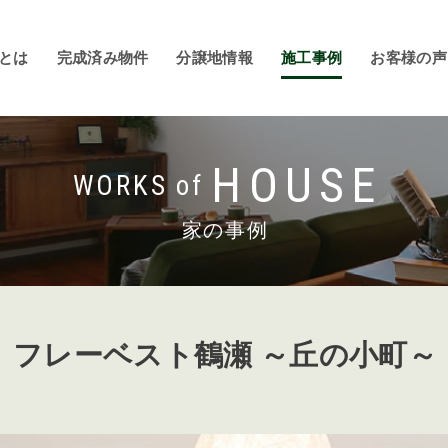
とは
完成済み物件
分譲地情報
施工事例
お客様の声
HOUSE
WORKS of
家の事例
フレーベスト鶴瀬 ～丘の小町～