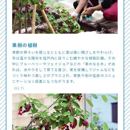
果樹の植樹
季節の移ろいを感じるとともに夏は強い陽ざしをやわらげ、
冬は温かな陽光を住戸内に採りこむ細やかな植栽計画。その
中にブルーベリーやフェイジョアなどの「実のなる木」があ
れば、水やりをして育てる喜び、実を収穫してジャムなどを
つくり味わう楽しさがプラスされ、家族や街の住民のコミュ
ニケーション促進にもつながります。
（11.7）