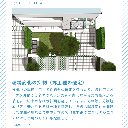
（7.3、11.7、11.b）
環境変化の抑制（郷土種の選定）
分譲地の規模に応じて街路樹の選定を行ったり、各住戸のオ
ープン外構には全体のバランスも考慮しながら常緑高木から
草花まで細やかな植栽計画を施しています。その際、分譲地
エリアに昔からある郷土種を選定し、急激な環境変化を抑制
して昆虫や鳥などの動物も含めて地域本来の生きものが生き
ていける環境づくりにも配慮します。
（3.9、11.7）