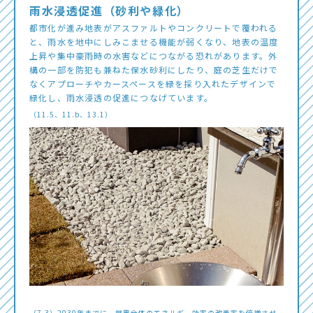
雨水浸透促進（砂利や緑化）
都市化が進み地表がアスファルトやコンクリートで覆われる
と、雨水を地中にしみこませる機能が弱くなり、地表の温度
上昇や集中豪雨時の水害などにつながる恐れがあります。外
構の一部を防犯も兼ねた保水砂利にしたり、庭の芝生だけで
なくアプローチやカースペースを緑を採り入れたデザインで
緑化し、雨水浸透の促進につなげています。
（11.5、11.b、13.1）
（7.3）2030年までに、世界全体のエネルギー効率の改善率を倍増させ