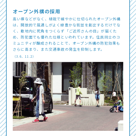
オープン外構の採用
高い塀などがなく、植栽で緩やかに仕切られたオープン外構
は、開放的で風通しがよく緑豊かな街並を創出するだけでな
く、敷地内に死角をつくらず「ご近所さんの目」が届くた
め、防犯面でも優れた仕様といわれています。住民同士のコ
ミュニティが醸成されることで、オープン外構の防犯効果も
さらに高まり、また交通事故の発生を抑制します。
（3.6、11.2）