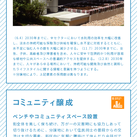
（6.4）2030年までに、全セクターにおいて水利用の効率を大幅に改善
し、淡水の持続可能な採取及び供給を確保し水不足に対処するとともに、
水不足に悩む人々の数を大幅に減少させる。（11.7）2030年までに、女
性、子供、高齢者及び障害者を含め、人々に安全で包摂的かつ利用が容易
な緑地や公共スペースへの普遍的アクセスを提供する。（12.8）2030年
までに、人々があらゆる場所において、持続可能な開発及び自然と調和し
たライフスタイルに関する情報と意識を持つようにする。
※分譲地により、上記要素の採用数は異なります。
ベンチやコミュニティスペース設置
街全体を美しく保ち続け、万が一の災害時にも協力しあって
切り抜けるために、分譲地において住民同士の普段からの交
流は大切な要素。街区内に気軽に腰掛けて休んだり会話がで