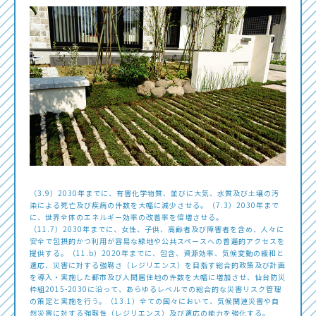
（3.9）2030年までに、有害化学物質、並びに大気、水質及び土壌の汚
染による死亡及び疾病の件数を大幅に減少させる。（7.3）2030年まで
に、世界全体のエネルギー効率の改善率を倍増させる。
（11.7）2030年までに、女性、子供、高齢者及び障害者を含め、人々に
安全で包摂的かつ利用が容易な緑地や公共スペースへの普遍的アクセスを
提供する。（11.b）2020年までに、包含、資源効率、気候変動の緩和と
適応、災害に対する強靱さ（レジリエンス）を目指す総合的政策及び計画
を導入・実施した都市及び人間居住地の件数を大幅に増加させ、仙台防災
枠組2015-2030に沿って、あらゆるレベルでの総合的な災害リスク管理
の策定と実施を行う。（13.1）全ての国々において、気候関連災害や自
然災害に対する強靱性（レジリエンス）及び適応の能力を強化する。