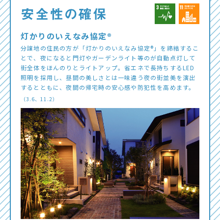
灯かりのいえなみ協定®
分譲地の住民の方が「灯かりのいえなみ協定®」を締結するこ
とで、夜になると門灯やガーデンライト等のが自動点灯して
街全体をほんのりとライトアップ。省エネで長持ちするLED
照明を採用し、昼間の美しさとは一味違う夜の街並美を演出
するとともに、夜間の帰宅時の安心感や防犯性を高めます。
（3.6、11.2）