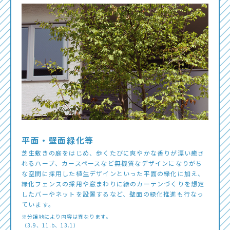
平面・壁面緑化等
芝生敷きの庭をはじめ、歩くたびに爽やかな香りが漂い癒さ
れるハーブ、カースペースなど無機質なデザインになりがち
な空間に採用した植生デザインといった平面の緑化に加え、
緑化フェンスの採用や窓まわりに緑のカーテンづくりを想定
したバーやネットを設置するなど、壁面の緑化推進も行なっ
ています。
※分譲地により内容は異なります。
（3.9、11.b、13.1）