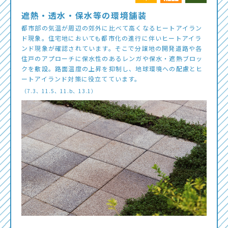
遮熱・透水・保水等の環境舗装
都市部の気温が周辺の郊外に比べて高くなるヒートアイラン
ド現象。住宅地においても都市化の進行に伴いヒートアイラ
ンド現象が確認されています。そこで分譲地の開発道路や各
住戸のアプローチに保水性のあるレンガや保水・遮熱ブロッ
クを敷設。路面温度の上昇を抑制し、地球環境への配慮とヒ
ートアイランド対策に役立てています。
（7.3、11.5、11.b、13.1）