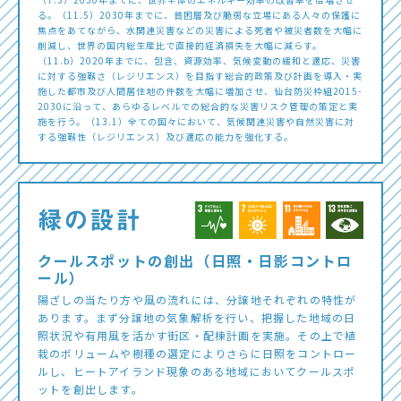
る。（11.5）2030年までに、貧困層及び脆弱な立場にある人々の保護に
焦点をあてながら、水関連災害などの災害による死者や被災者数を大幅に
削減し、世界の国内総生産比で直接的経済損失を大幅に減らす。
（11.b）2020年までに、包含、資源効率、気候変動の緩和と適応、災害
に対する強靱さ（レジリエンス）を目指す総合的政策及び計画を導入・実
施した都市及び人間居住地の件数を大幅に増加させ、仙台防災枠組2015-
2030に沿って、あらゆるレベルでの総合的な災害リスク管理の策定と実
施を行う。（13.1）全ての国々において、気候関連災害や自然災害に対
する強靱性（レジリエンス）及び適応の能力を強化する。
クールスポットの創出（日照・日影コントロ
ール）
陽ざしの当たり方や風の流れには、分譲地それぞれの特性が
あります。まず分譲地の気象解析を行い、把握した地域の日
照状況や有用風を活かす街区・配棟計画を実施。その上で植
栽のボリュームや樹種の選定によりさらに日照をコントロー
ルし、ヒートアイランド現象のある地域においてクールスポ
ットを創出します。