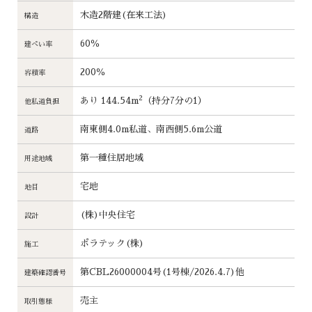
木造2階建(在来工法)
構造
60％
建ぺい率
200％
容積率
2
あり 144.54m
（持分7分の1）
他私道負担
南東側4.0m私道、南西側5.6m公道
道路
第一種住居地域
用途地域
宅地
地目
(株)中央住宅
設計
ポラテック(株)
施工
第CBL26000004号(1号棟/2026.4.7)他
建築確認番号
売主
取引態様