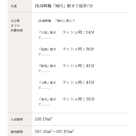
JR高崎線「桶川」駅まで徒歩7分
交通
主な駅
JR高崎線 「桶川」駅より
までの
所要時間
ラッシュ時：14分
「大宮」駅ま
で………
ラッシュ時：36分
「池袋」駅ま
で………
ラッシュ時：41分
「新宿」駅ま
で………
ラッシュ時：43分
「上野」駅ま
で………
ラッシュ時：50分
「東京」駅ま
で………
2
120.19m
土地面積
2
2
107.32m
～107.85m
建物面積