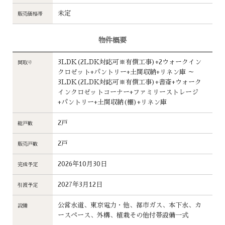
未定
販売価格帯
物件概要
3LDK(2LDK対応可※有償工事)+2ウォークイン
間取り
クロゼット+パントリー+土間収納+リネン庫 ～
3LDK(2LDK対応可※有償工事)+書斎+ウォーク
インクロゼットコーナー+ファミリーストレージ
+パントリー+土間収納(棚)+リネン庫
2戸
総戸数
2戸
販売戸数
2026年10月30日
完成予定
2027年3月12日
引渡予定
公営水道、東京電力・他、都市ガス、本下水、カ
設備
ースペース、外構、植栽その他付帯設備一式