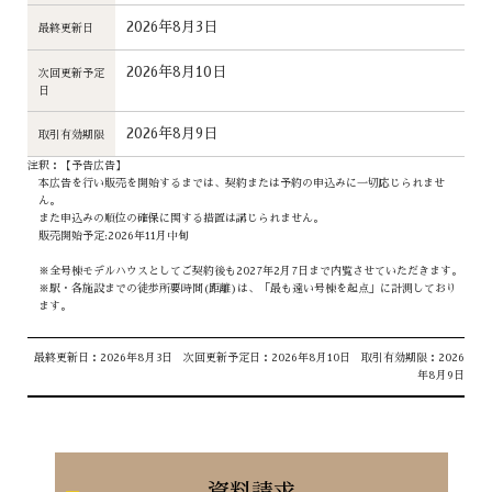
2026年8月3日
最終更新日
2026年8月10日
次回更新予定
日
2026年8月9日
取引有効期限
注釈：【予告広告】
本広告を行い販売を開始するまでは、契約または予約の申込みに一切応じられませ
ん。
また申込みの順位の確保に関する措置は講じられません。
販売開始予定:2026年11月中旬
※全号棟モデルハウスとしてご契約後も2027年2月7日まで内覧させていただきます。
※駅・各施設までの徒歩所要時間(距離)は、「最も遠い号棟を起点」に計測しており
ます。
最終更新日：2026年8月3日 次回更新予定日：2026年8月10日 取引有効期限：2026
年8月9日