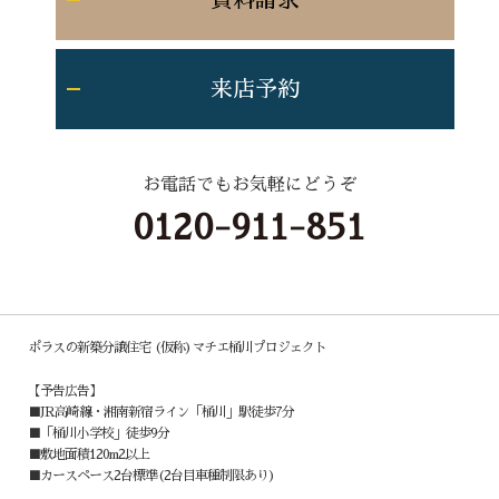
資料請求
来店予約
お電話でもお気軽にどうぞ
0120-911-851
ポラスの新築分譲住宅 (仮称)マチエ桶川プロジェクト
【予告広告】
■JR高崎線・湘南新宿ライン「桶川」駅徒歩7分
■「桶川小学校」徒歩9分
■敷地面積120m2以上
■カースペース2台標準(2台目車種制限あり)