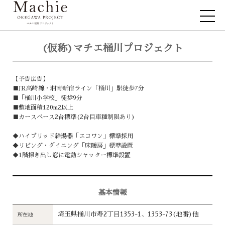
(仮称)マチエ桶川プロジェクト
【予告広告】
■JR高崎線・湘南新宿ライン「桶川」駅徒歩7分
■「桶川小学校」徒歩9分
■敷地面積120m2以上
■カースペース2台標準(2台目車種制限あり)
◆ハイブリッド給湯器「エコワン」標準採用
◆リビング・ダイニング「床暖房」標準設置
◆1階掃き出し窓に電動シャッター標準設置
基本情報
埼玉県桶川市寿2丁目1353-1、1353-73(地番)他
所在地