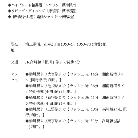
◆ハイブリッド給湯器「エコワン」標準採用
◆リビング・ダイニング「床暖房」標準設置
◆1階掃き出し窓に電動シャッター標準設置
所在
埼玉県桶川市寿2丁目1353-1、1353-73(地番)他
地
交通
JR高崎線「桶川」駅まで徒歩7分
アク
●桶川駅より大宮駅まで【ラッシュ時: 14分 湘南新宿ライ
セス
ン(国府津行)利用。】
●桶川駅より池袋駅まで【ラッシュ時: 36分 湘南新宿ライ
ン特別快速(小田原行)利用。】
●桶川駅より新宿駅まで【ラッシュ時: 41分 湘南新宿ライ
ン特別快速(小田原行)利用。】
●桶川駅より上野駅まで【ラッシュ時: 43分 高崎線(小田原
行)利用。】
●桶川駅より東京駅まで【ラッシュ時: 50分 高崎線(品川
行)利用。】