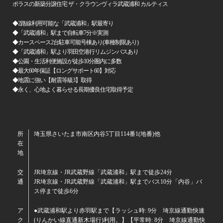
ポラスの新築分譲住宅 ザ・クラウンヴィラ武蔵浦和 カルティス
◆2路線利用可能な「武蔵浦和」駅最寄り
◆「武蔵浦和」駅まで自転車7分※実測
◆カースペース2台駐車可能号棟あり(車種制限あり)
◆「武蔵浦和」駅より羽田空港行リムジンバスあり
◆公園・生活利便施設が徒歩10分圏内に多数
◆最大60年保証【ロングサポート60】対応
◆地震に強い【耐震等級3】取得
◆永く、心地よく暮らせる長期優良住宅取得予定
所
埼玉県さいたま市南区内谷5丁目114番1(地番)他
在
地
交
JR埼京線・JR武蔵野線「武蔵浦和」駅まで徒歩24分
通
JR埼京線・JR武蔵野線「武蔵浦和」駅までバス10分「内谷」バ
ス停まで徒歩6分
ア
●武蔵浦和駅より赤羽駅まで【ラッシュ時: 9分 埼京線通勤快速
ク
(りんかい線直通新木場行)利用。】【平常時: 8分 埼京線通勤快