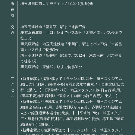
所
埼玉県川口市大字神戸字上ノ台155-1(地番)他
在
地
交
埼玉高速鉄道「新井宿」駅まで徒歩27分
通
JR京浜東北線「川口」駅までバス33分「木曽呂南」バス停まで
徒歩3分
JR武蔵野線・埼玉高速鉄道「東川口」駅までバス23分「木曽呂
南」バス停まで徒歩3分
埼玉高速鉄道「新井宿」駅までバス12分「木曽呂南」バス停ま
で徒歩3分
JR武蔵野線「東浦和」駅まで徒歩31分
ア
●新井宿駅より駒込駅まで【ラッシュ時: 22分 埼玉スタジアム
ク
線(日吉行)利用。(降車不要)赤羽岩淵駅で東京メトロ南北線(日吉
セ
行)に乗入。】【平常時: 21分 埼玉スタジアム線(日吉行)利用。
ス
(降車不要)赤羽岩淵駅で東京メトロ南北線(日吉行)に乗入。】
●新井宿駅より池袋駅まで【ラッシュ時: 29分 埼玉スタジアム
線(白金高輪行)利用。赤羽岩淵駅から徒歩。赤羽駅で埼京線(り
んかい線直通新木場行)に乗換。】【平常時: 28分 埼玉スタジ
アム線急行(海老名行)利用。赤羽岩淵駅から徒歩。赤羽駅で埼京
線(新宿行)に乗換。】
●新井宿駅より飯田橋駅まで【ラッシュ時: 32分 埼玉スタジア