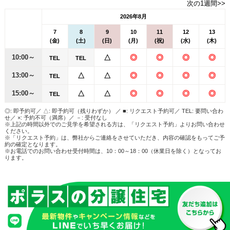
次の1週間>>
2026年8月
7
8
9
10
11
12
13
(金)
(土)
(日)
(月)
(祝)
(水)
(木)
10:00～
△
◎
◎
◎
◎
TEL
TEL
13:00～
△
△
◎
◎
◎
◎
TEL
15:00～
△
△
◎
◎
◎
◎
TEL
◎: 即予約可／ △: 即予約可（残りわずか） ／ ■: リクエスト予約可／ TEL: 要問い合わ
せ／ ×: 予約不可（満席）／ －: 受付なし
※上記の時間以外でのご見学を希望される方は、「リクエスト予約」よりお問い合わせ
ください。
※「リクエスト予約」は、弊社からご連絡をさせていただき、内容の確認をもってご予
約の確定となります。
※お電話でのお問い合わせ受付時間は、10：00～18：00（休業日を除く）となってお
ります。