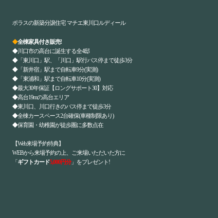
ポラスの新築分譲住宅 マチエ東川口ルディール
◆
全棟家具付き販売!
◆川口市の高台に誕生する全4邸
◆「東川口」駅、「川口」駅行バス停まで徒歩3分
◆「新井宿」駅まで自転車9分(実測)
◆「東浦和」駅まで自転車10分(実測)
◆最大30年保証【ロングサポート30】対応
◆高台19mの高台エリア
◆東川口、川口行きのバス停まで徒歩3分
◆全棟カースペース2台確保(車種制限あり)
◆保育園・幼稚園が徒歩圏に多数点在
【Web来場予約特典】
WEBから来場予約の上、ご来場いただいた方に
「
ギフトカード
5,000円分
」をプレゼント!