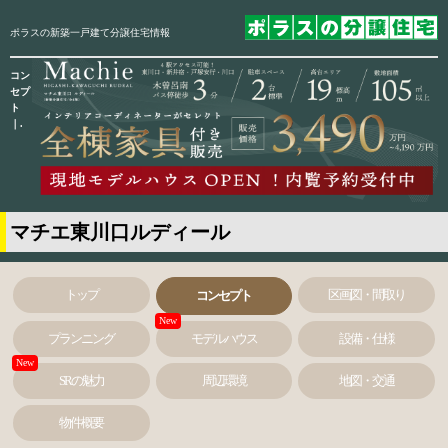
ポラスの新築一戸建て分譲住宅情報
コン
セプ
ト
｜.
マチエ東川口ルディール
トップ
区画図・間取り
コンセプト
プランニング
モデルハウス
設備・仕様
SRの魅力
周辺環境
地図・交通
物件概要