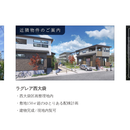
ラグレア西大袋
・西大袋区画整理地内
・敷地150㎡超のゆとりある配棟計画
・建物完成 / 現地内覧可