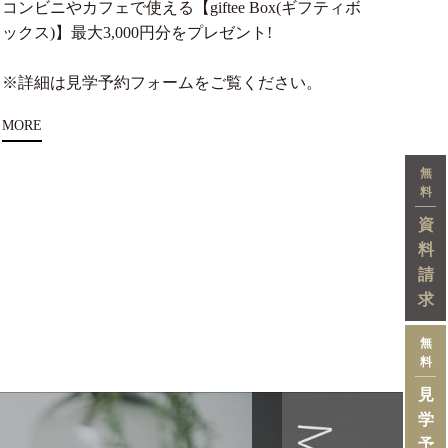
コンビニやカフェで使える【giftee Box(ギフティボ
ックス)】最大3,000円分をプレゼント!
※詳細は見学予約フォームをご覧ください。
MORE
無
料
資
料
請
求
無
料
見
学
予