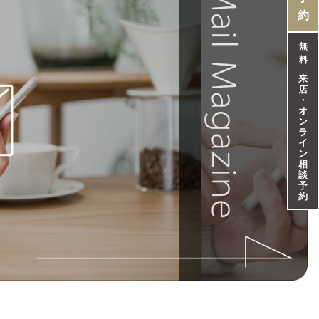
約
無
料
来
店
・
オ
ン
ラ
イ
ン
相
談
予
約