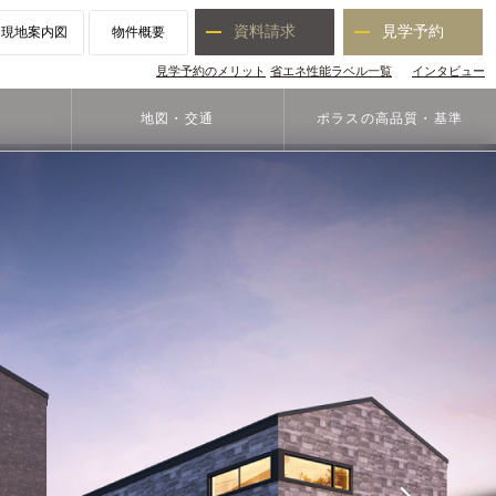
資料請求
見学予約
現地案内図
物件概要
見学予約のメリット
省エネ性能ラベル一覧
インタビュー
地図・交通
ポラスの高品質
・基準