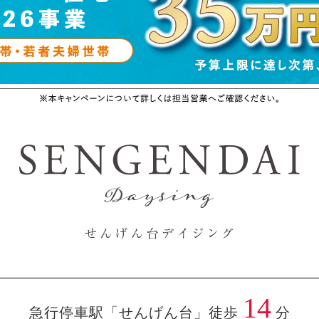
14
急行停車駅「せんげん台」徒歩
分