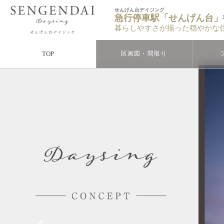
せんげん台デイジング
急行停車駅「せんげん台」
暮らしやすさが揃った穏やかな
TOP
区画図・間取り