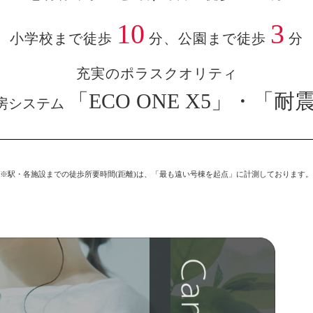
10
3
小学校まで徒歩
分、公園まで徒歩
分
充実のポラスクオリティ
「ECO ONE X5」・「耐
房システム
※駅・各施設までの徒歩所要時間(距離)は、「最も遠い号棟を起点」に計測しております。