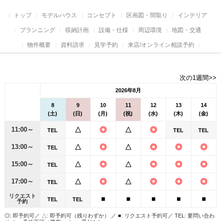
トップ
モデルハウス
コンセプト
区画図・間取り
インテリア
プランニング
収納計画
設備・仕様
周辺環境
地図・交通
物件概要
資料請求
見学予約
来店/オンライン相談予約
次の1週間>>
2026年8月
8
9
10
11
12
13
14
(土)
(日)
(月)
(祝)
(水)
(木)
(金)
11:00～
△
◎
△
◎
TEL
TEL
TEL
13:00～
△
◎
△
◎
◎
◎
TEL
15:00～
△
◎
△
◎
◎
◎
TEL
17:00～
△
◎
△
◎
◎
◎
TEL
リクエスト
■
■
■
■
■
TEL
TEL
予約
◎: 即予約可／ △: 即予約可（残りわずか） ／ ■: リクエスト予約可／ TEL: 要問い合わ