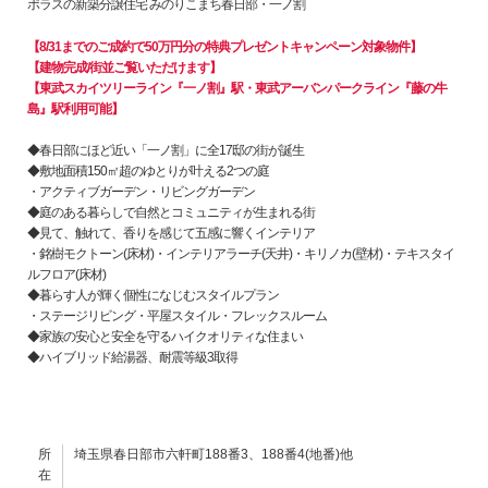
ポラスの新築分譲住宅 みのりこまち春日部・一ノ割
【8/31までのご成約で50万円分の特典プレゼントキャンペーン対象物件】
【建物完成/街並ご覧いただけます】
【東武スカイツリーライン『一ノ割』駅・東武アーバンパークライン『藤の牛
島』駅利用可能】
◆春日部にほど近い「一ノ割」に全17邸の街が誕生
◆敷地面積150㎡超のゆとりが叶える2つの庭
・アクティブガーデン・リビングガーデン
◆庭のある暮らしで自然とコミュニティが生まれる街
◆見て、触れて、香りを感じて五感に響くインテリア
・銘樹モクトーン(床材)・インテリアラーチ(天井)・キリノカ(壁材)・テキスタイ
ルフロア(床材)
◆暮らす人が輝く個性になじむスタイルプラン
・ステージリビング・平屋スタイル・フレックスルーム
◆家族の安心と安全を守るハイクオリティな住まい
◆ハイブリッド給湯器、耐震等級3取得
所
埼玉県春日部市六軒町188番3、188番4(地番)他
在