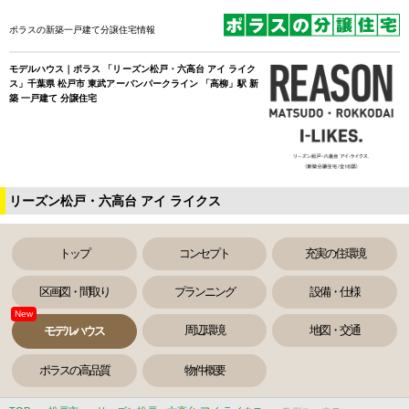
ポラスの新築一戸建て分譲住宅情報
モデルハウス｜ポラス 「リーズン松戸・六高台 アイ ライク
ス」千葉県 松戸市 東武アーバンパークライン 「高柳」駅 新
築 一戸建て 分譲住宅
リーズン松戸・六高台 アイ ライクス
トップ
コンセプト
充実の住環境
区画図・間取り
プランニング
設備・仕様
周辺環境
地図・交通
モデルハウス
ポラスの高品質
物件概要