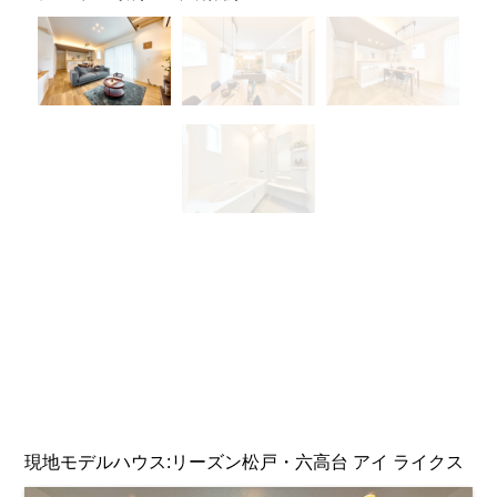
現地モデルハウス:リーズン松戸・六高台 アイ ライクス