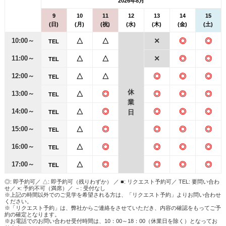
2026年8月
9
10
11
12
13
14
15
(日)
(月)
(祝)
(水)
(木)
(金)
(土)
10:00～
△
△
✕
◎
◎
TEL
11:00～
△
△
✕
◎
◎
TEL
12:00～
△
△
◎
◎
◎
TEL
休
13:00～
△
◎
◎
◎
◎
TEL
業
14:00～
△
◎
◎
◎
◎
日
TEL
15:00～
△
◎
◎
◎
◎
TEL
16:00～
△
◎
◎
◎
◎
TEL
17:00～
△
◎
◎
◎
◎
TEL
◎: 即予約可／ △: 即予約可（残りわずか） ／ ■: リクエスト予約可／ TEL: 要問い合わ
せ／ ×: 予約不可（満席）／ －: 受付なし
※上記の時間以外でのご見学を希望される方は、「リクエスト予約」よりお問い合わせ
ください。
※「リクエスト予約」は、弊社からご連絡をさせていただき、内容の確認をもってご予
約の確定となります。
※お電話でのお問い合わせ受付時間は、10：00～18：00（休業日を除く）となってお