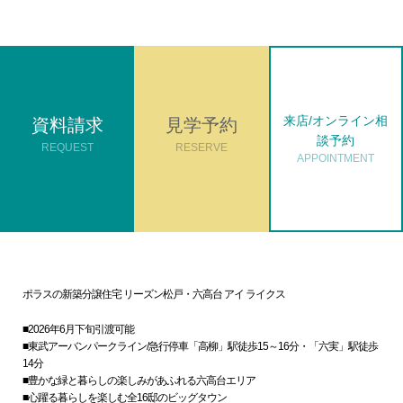
来店/オンライン相
資料請求
見学予約
談予約
REQUEST
RESERVE
APPOINTMENT
ポラスの新築分譲住宅 リーズン松戸・六高台 アイ ライクス
■2026年6月下旬引渡可能
■東武アーバンパークライン/急行停車「高柳」駅徒歩15～16分・「六実」駅徒歩
14分
■豊かな緑と暮らしの楽しみがあふれる六高台エリア
■心躍る暮らしを楽しむ全16邸のビッグタウン