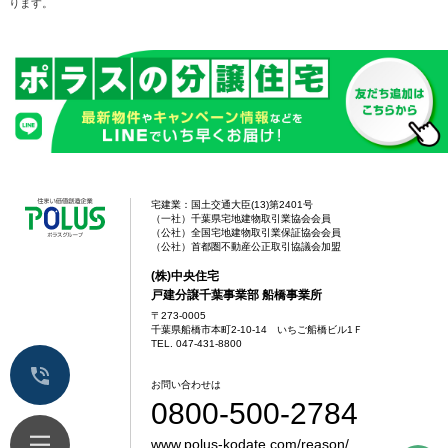
ります。
宅建業：国土交通大臣(13)第2401号
（一社）千葉県宅地建物取引業協会会員
（公社）全国宅地建物取引業保証協会会員
（公社）首都圏不動産公正取引協議会加盟
(株)中央住宅
戸建分譲千葉事業部 船橋事業所
〒273-0005
千葉県船橋市本町2-10-14 いちご船橋ビル1Ｆ
TEL. 047-431-8800
お問い合わせは
0800-500-2784
www.polus-kodate.com/reason/