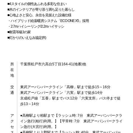
■4スタイルの個性あふれる多彩な住まい
■木のインテリアが寄り添う満ち足りた暮らし
■心地よさと安心、永住を見据えた設備仕様
・ハイブリッド給湯/暖房システム「ECO ONE X5」採用
・2.7mハイシーリング/2.2mハイサッシ
■耐震等級3の家
■灯かりのいえなみ協定(R)
所
千葉県松戸市六高台5丁目164-41(地番)他
在
地
交
東武アーバンパークライン「高柳」駅まで徒歩15～16分
通
東武アーバンパークライン「六実」駅まで徒歩14分
京成松戸線「五香」駅までバス12分「六実支所」バス停まで徒
歩13～14分
ア
●高柳駅より柏駅まで【ラッシュ時: 7分 東武アーバンパークラ
ク
イン急行(柏行)利用。】【平常時: 7分 東武アーバンパークライ
セ
ン急行(大宮行)利用。】
ス
●高柳駅より上野駅まで【ラッシュ時: 40分 東武アーバンパー