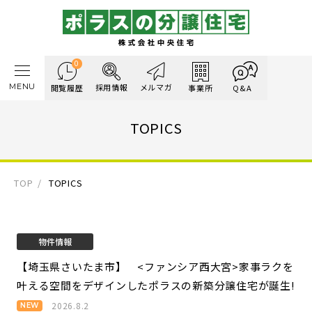
0
MENU
採用情報
メルマガ
閲覧履歴
事業所
Q&A
TOPICS
TOP
TOPICS
物件情報
【埼玉県さいたま市】 <ファンシア西大宮>
家事ラクを
叶える空間をデザインしたポラスの新築分譲住宅が誕生!
2026.8.2