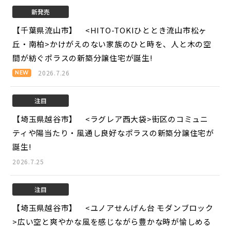
新発売
【千葉県流山市】 <HITO-TOKIひととき流山市松ヶ
丘・南柏>
かけがえのない家族のひと時を、人と木の空
間が紡ぐポラスの新築分譲住宅が誕生!
2026.7.26
注目
【埼玉県越谷市】 <ラグレア西大袋>
街区のコミュニ
ティや陽当たり・風通し良好なポラスの新築分譲住宅が
誕生!
2026.7.25
注目
【埼玉県越谷市】 <ユノアせんげん台 モダンブロック
>
広い空と爽やかな風を感じながら豊かな時が愉しめる