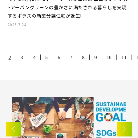
>
アーバングリーンの豊かさに満たされる暮らしを実現
するポラスの新築分譲住宅が誕生!
2026.7.24
2
3
4
5
6
7
8
9
10
11