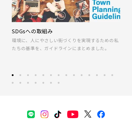
SDGsへの取組み
K
ま
環境に、人にやさしい街づくりを実現するための私
桐
たちの基準を、ガイドラインにまとめました。
ラ