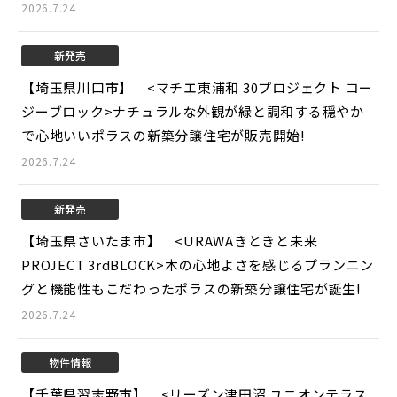
2026.7.24
新発売
【埼玉県川口市】 <マチエ東浦和 30プロジェクト コー
ジーブロック>
ナチュラルな外観が緑と調和する穏やか
で心地いいポラスの新築分譲住宅が販売開始!
2026.7.24
新発売
【埼玉県さいたま市】 <URAWAきときと未来
PROJECT 3rdBLOCK>
木の心地よさを感じるプランニン
グと機能性もこだわったポラスの新築分譲住宅が誕生!
2026.7.24
物件情報
【千葉県習志野市】 <リーズン津田沼 ユニオンテラス