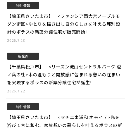
物件情報
【埼玉県さいたま市】 <ファンシア西大宮ノーブルモ
ダン街区>
ゆとりを描き出し自分らしさを叶える邸別設
計のポラスの新築分譲住宅が販売開始!
2026.7.23
新発売
【千葉県松戸市】 <リーズン流山セントラルパーク 澄
ノ葉の杜>
木の温もりと開放感に包まれる憩いの住まい
を実現するポラスの新築分譲住宅が誕生!
2026.7.22
物件情報
【埼玉県さいたま市】 <マチエ東浦和 オモイテ>
光を
浴びて音に和む、家族想いの暮らしを叶えるポラスの新