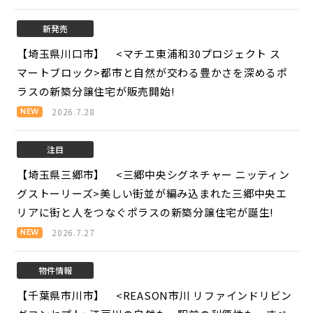
新発売
【埼玉県川口市】 <マチエ東浦和30プロジェクト ス
マートブロック>
都市と自然が交わる豊かさを深めるポ
ラスの新築分譲住宅が販売開始!
2026.7.28
注目
【埼玉県三郷市】 <三郷中央シグネチャー ニッティン
グストーリーズ>
美しい街並が編み込まれた三郷中央エ
リアに街と人をつなぐポラスの新築分譲住宅が誕生!
2026.7.27
物件情報
【千葉県市川市】 <REASON市川 リファインドリビン