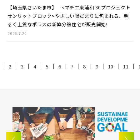
【埼玉県さいたま市】 <マチエ東浦和 30プロジェクト
サンリットブロック>
やさしい陽だまりに包まれる、明
るく上質なポラスの新築分譲住宅が販売開始!
2026.7.20
2
3
4
5
6
7
8
9
10
11