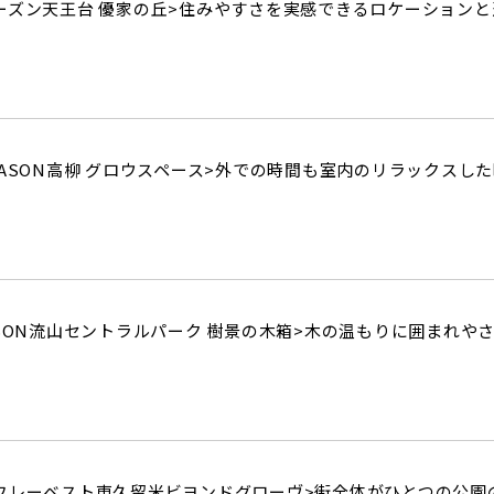
街
良住宅
るために！ポラスの耐震技術
ーズン天王台 優家の丘>
住みやすさを実感できるロケーションと
いの？ Vol.3 安心・安全を育む
工
街づくり
る街ってどんなマチ？
えています。
くり WELLNESS LIFE
“木”を採り入れた優しい住まい
ASON高柳 グロウスペース>
外での時間も室内のリラックスした
適に
い家
ターメンテナンス
SON流山セントラルパーク 樹景の木箱>
木の温もりに囲まれや
フレーベスト東久留米ビヨンドグローヴ>
街全体がひとつの公園