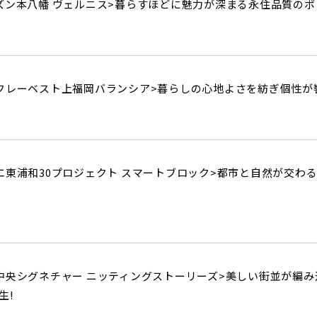
ズン本八幡 ヴェルニス>
暮らすほどに魅力が深まる永住品質のポ
フレーベスト上福岡バランシア>
暮らしの心地よさを紡ぎ個性が
東浦和30プロジェクト スマートブロック>
都市と自然が交わ
中央シグネチャー ニッティングストーリーズ>
美しい街並が編み
生!