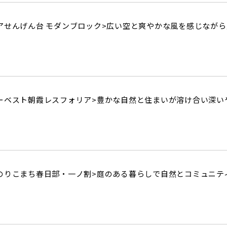
アせんげん台 モダンブロック>
広い空と爽やかな風を感じながら
ーベスト朝霞レスフォリア>
豊かな自然と住まいが溶け合い深い
のりこまち春日部・一ノ割>
庭のある暮らしで自然とコミュニテ