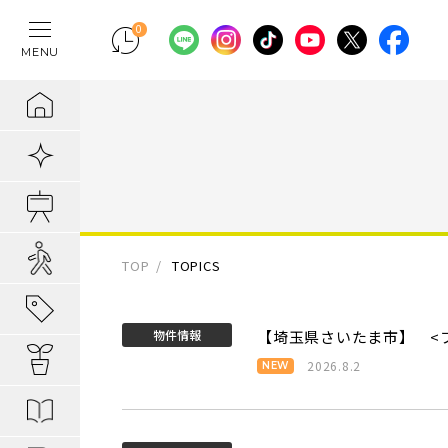
0
MENU
テレワークの間
物件検索
埼玉県の新築一
埼玉県
埼玉県
地域から暮らし
ポラスの魅力
まちづくりの実
住宅ローンのご
採用情報
ラクに片付く！
新着物件
千葉県の新築一
千葉県
千葉県
エリアから知る
1. 自分だけの
内装プラン事例
キャリア採用：
IoTのある暮らし
販売開始前物件
東京都の新築一
東京都
東京都
駅・路線から知
2. つくってい
POLUS 受賞実
キャリア採用：
あってよかった
オ―プンハウス実施中
TOP
TOPICS
子育てしやすい
3. 弱点のない
グッドデザイ
あってよかった
地域から暮らしを知る
物件情報
【埼玉県さいたま市】 <
公園の多い街
4. お客様の安
無垢桐材の壁パネ
あってよかった
暮らしを楽しむヒント
2026.8.2
分譲地ってなにがい
歴史の趣き深い
ポラスの設備・
快適がつづく！
はじめての家探し
分譲地ってなにがい