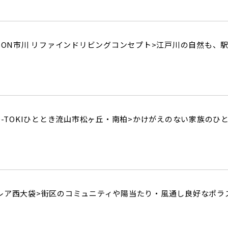
SON市川 リファインドリビングコンセプト>
江戸川の自然も、
O-TOKIひととき流山市松ヶ丘・南柏>
かけがえのない家族のひ
レア西大袋>
街区のコミュニティや陽当たり・風通し良好なポラ