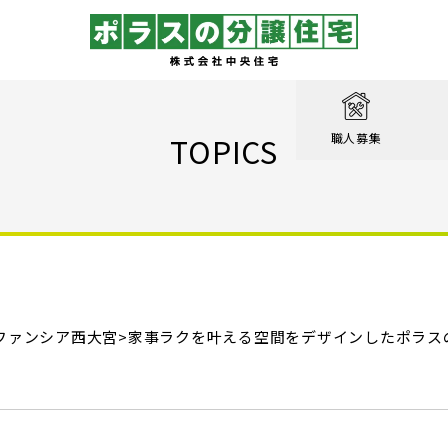
取り
戸建て
を知る
績
相談
TOPICS
職人募集
収納実例！
戸建て
家が見つかる
集
設計職
戸建て
る
るのは家だけじゃない
績
エクステリア職
！ポラスの標準仕様【家事ラク編】
街
設計
ン賞 受賞作品
！ポラスの標準仕様【子育て編】
ファンシア西大宮>
心のために
ル KIRINOKA
家事ラクを叶える空間をデザインしたポラス
！ポラスの標準仕様【安心・くつろぎ編】
いの？ Vol.1 コミュニティを育む
街
仕様
ポラスの長期優良住宅
いの？ Vol.2 緑と景観を育む