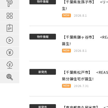
買い物しやすい
ポラスの長期優
安心な場所であ
物件情報
【千葉県我孫子市】 <リ
ポラスの魅力
分譲地ってなにがい
生!
お金のコト
ポラスの一貫施
景観協定のある
最新情報
2026.8.1
コンセプトのあ
施工実績
家のコト
全ては地盤が支
家族にやさしい家づ
森の空気を楽しむ
物件情報
【千葉県鎌ヶ谷市】 <RE
動画ギャラリー
冬の暮らしを快
子育てのコト
本当に地震に強
誕生!
2026.8.1
住宅ローンシミュレーター
建てた後のアフ
用地募集
新発売
【千葉県松戸市】 <REA
採用情報
築分譲住宅が誕生!
2026.7.31
新発売
【東京都東久留米市】 <