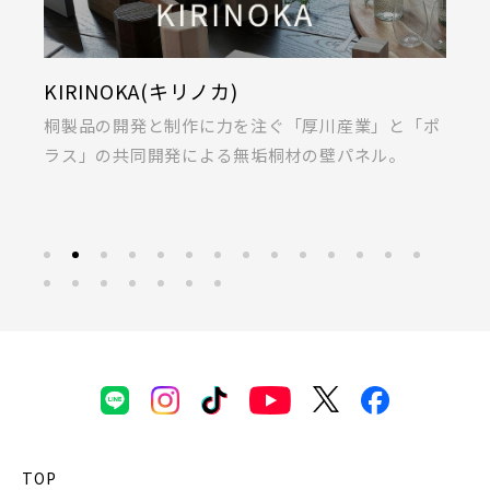
KIRINOKA(キリノカ)
採
私
桐製品の開発と制作に力を注ぐ「厚川産業」と「ポ
あ
ラス」の共同開発による無垢桐材の壁パネル。
募
TOP