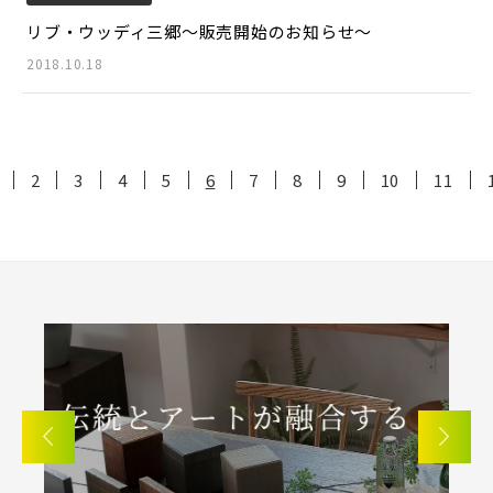
リブ・ウッディ三郷～販売開始のお知らせ～
2018.10.18
2
3
4
5
6
7
8
9
10
11