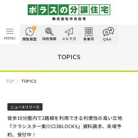
0
MENU
採用情報
メルマガ
閲覧履歴
事業所
Q&A
TOPICS
TOP
TOPICS
ニュースリリース
徒歩10分圏内で2路線を利用できる利便性の高い立地
『クラシスター東川口3BLOCKS』資料請求、来場予
約、受付中！