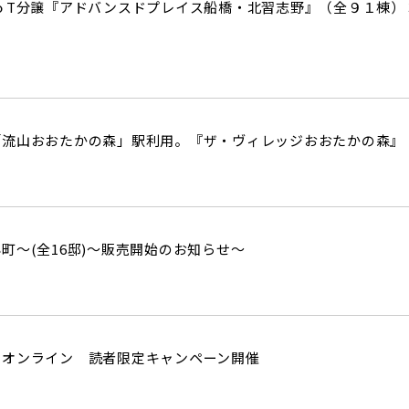
街
良住宅
るために！ポラスの耐震技術
ｏT分譲『アドバンスドプレイス船橋・北習志野』（全９１棟
いの？ Vol.3 安心・安全を育む
工
街づくり
る街ってどんなマチ？
えています。
くり WELLNESS LIFE
“木”を採り入れた優しい住まい
流山おおたかの森」駅利用。『ザ・ヴィレッジおおたかの森』 (
適に
い家
ターメンテナンス
町～(全16邸)～販売開始のお知らせ～
・オンライン 読者限定キャンペーン開催