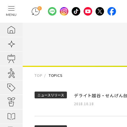
0
MENU
テレワークの間
物件検索
埼玉県の新築一
埼玉県
埼玉県
地域から暮らし
ポラスの魅力
まちづくりの実
住宅ローンのご
採用情報
ラクに片付く！
新着物件
千葉県の新築一
千葉県
千葉県
エリアから知る
1. 自分だけの
内装プラン事例
キャリア採用：
IoTのある暮らし
販売開始前物件
東京都の新築一
東京都
東京都
駅・路線から知
2. つくってい
POLUS 受賞実
キャリア採用：
あってよかった
オ―プンハウス実施中
TOP
TOPICS
子育てしやすい
3. 弱点のない
グッドデザイ
あってよかった
地域から暮らしを知る
ニュースリリース
デライト越谷・せんげん
公園の多い街
4. お客様の安
無垢桐材の壁パネ
あってよかった
暮らしを楽しむヒント
2018.10.18
分譲地ってなにがい
歴史の趣き深い
ポラスの設備・
快適がつづく！
はじめての家探し
分譲地ってなにがい