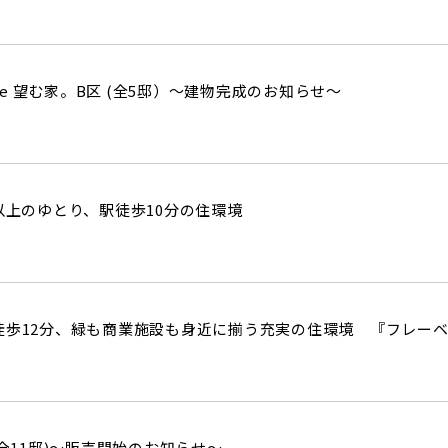
tstage 望む家。B区 (全5邸）～建物完成のお知らせ～
以上のゆとり、駅徒歩10分の住環境
徒歩12分、緑も商業施設も身近に揃う充実の住環境 『フレー
k (全11邸)～販売開始のお知らせ～