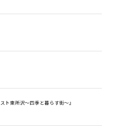
ベスト東所沢～四季と暮らす街～』