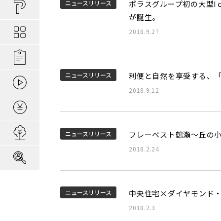
買い物しやすい
ポラスの長期優
安心な場所であ
ニュースリリース
ポラスグループ初の大型I
ポラスの魅力
分譲地ってなにがい
が誕生。
お金のコト
ポラスの一貫施
景観協定のある
最新情報
2018.9.27
コンセプトのあ
施工実績
家のコト
全ては地盤が支
家族にやさしい家づ
森の空気を楽しむ
ニュースリリース
利便と自然を享受する、「
動画ギャラリー
冬の暮らしを快
子育てのコト
本当に地震に強
2018.9.12
住宅ローンシミュレーター
建てた後のアフ
用地募集
ニュースリリース
フレーベスト鶴瀬～丘の小
2018.2.24
採用情報
ニュースリリース
中央住宅×ダイヤモンド
2018.2.3