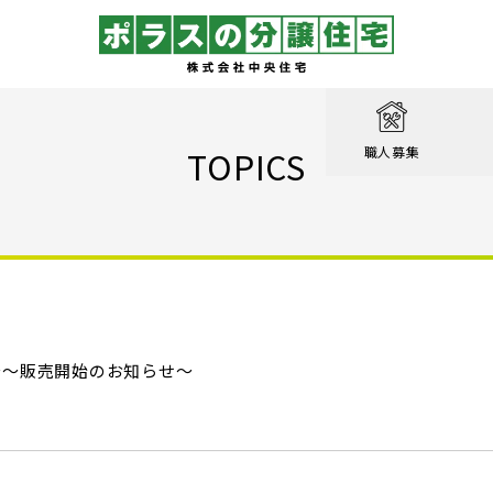
取り
戸建て
を知る
績
相談
TOPICS
職人募集
収納実例！
戸建て
家が見つかる
集
設計職
戸建て
る
るのは家だけじゃない
績
エクステリア職
！ポラスの標準仕様【家事ラク編】
街
設計
ン賞 受賞作品
！ポラスの標準仕様【子育て編】
台～販売開始のお知らせ～
心のために
ル KIRINOKA
！ポラスの標準仕様【安心・くつろぎ編】
いの？ Vol.1 コミュニティを育む
街
仕様
ポラスの長期優良住宅
いの？ Vol.2 緑と景観を育む