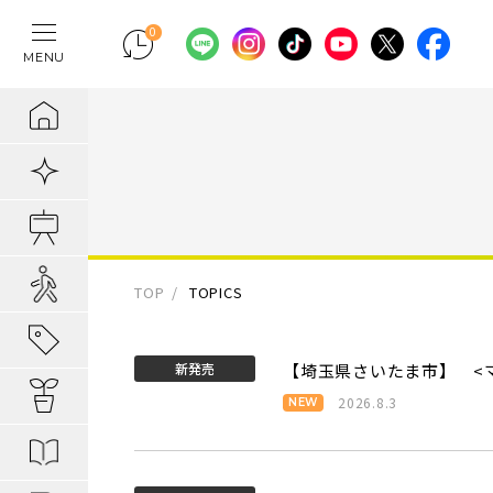
0
MENU
テレワークの間
物件検索
埼玉県の新築一
埼玉県
埼玉県
地域から暮らし
ポラスの魅力
まちづくりの実
住宅ローンのご
採用情報
ラクに片付く！
新着物件
千葉県の新築一
千葉県
千葉県
エリアから知る
1. 自分だけの
内装プラン事例
キャリア採用：
IoTのある暮らし
販売開始前物件
東京都の新築一
東京都
東京都
駅・路線から知
2. つくってい
POLUS 受賞実
キャリア採用：
あってよかった
オ―プンハウス実施中
TOP
TOPICS
子育てしやすい
3. 弱点のない
グッドデザイ
あってよかった
地域から暮らしを知る
新発売
【埼玉県さいたま市】 <
公園の多い街
4. お客様の安
無垢桐材の壁パネ
あってよかった
暮らしを楽しむヒント
2026.8.3
分譲地ってなにがい
歴史の趣き深い
ポラスの設備・
快適がつづく！
はじめての家探し
分譲地ってなにがい