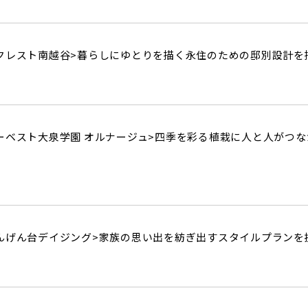
クレスト南越谷>
暮らしにゆとりを描く永住のための邸別設計を
ーベスト大泉学園 オルナージュ>
四季を彩る植栽に人と人がつな
んげん台デイジング>
家族の思い出を紡ぎ出すスタイルプランを