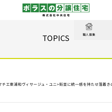
取り
戸建て
を知る
績
相談
TOPICS
職人募集
収納実例！
戸建て
家が見つかる
集
設計職
戸建て
る
るのは家だけじゃない
績
エクステリア職
！ポラスの標準仕様【家事ラク編】
街
設計
ン賞 受賞作品
！ポラスの標準仕様【子育て編】
マチエ東浦和ヴィサージュ・ユニ>
心のために
ル KIRINOKA
街並に統一感を持たせ落着き
！ポラスの標準仕様【安心・くつろぎ編】
いの？ Vol.1 コミュニティを育む
街
仕様
ポラスの長期優良住宅
いの？ Vol.2 緑と景観を育む