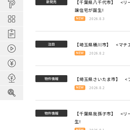
買い物しやすい
ポラスの長期優
安心な場所であ
新発売
【千葉県八千代市】 <リ
ポラスの魅力
分譲地ってなにがい
譲住宅が誕生!
お金のコト
ポラスの一貫施
景観協定のある
最新情報
2026.8.3
コンセプトのあ
施工実績
家のコト
全ては地盤が支
家族にやさしい家づ
森の空気を楽しむ
注目
【埼玉県桶川市】 <マチエ
動画ギャラリー
冬の暮らしを快
子育てのコト
本当に地震に強
2026.8.2
住宅ローンシミュレーター
建てた後のアフ
用地募集
物件情報
【埼玉県さいたま市】 <
2026.8.2
採用情報
物件情報
【千葉県我孫子市】 <リ
生!
2026.8.1