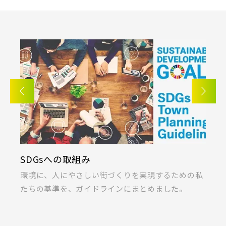
SDGsへの取組み
K
ま
環境に、人にやさしい街づくりを実現するための私
桐
たちの基準を、ガイドラインにまとめました。
ラ