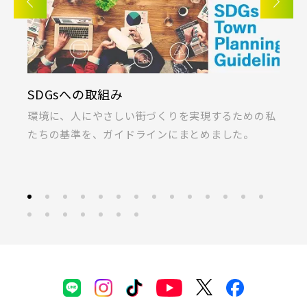
SDGsへの取組み
K
ま
環境に、人にやさしい街づくりを実現するための私
桐
たちの基準を、ガイドラインにまとめました。
ラ