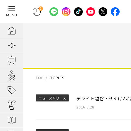
0
MENU
テレワークの間
物件検索
埼玉県の新築一
埼玉県
埼玉県
地域から暮らし
ポラスの魅力
まちづくりの実
住宅ローンのご
採用情報
ラクに片付く！
新着物件
千葉県の新築一
千葉県
千葉県
エリアから知る
1. 自分だけの
内装プラン事例
キャリア採用：
IoTのある暮らし
販売開始前物件
東京都の新築一
東京都
東京都
駅・路線から知
2. つくってい
POLUS 受賞実
キャリア採用：
あってよかった
オ―プンハウス実施中
TOP
TOPICS
子育てしやすい
3. 弱点のない
グッドデザイ
あってよかった
地域から暮らしを知る
ニュースリリース
デライト越谷・せんげん
公園の多い街
4. お客様の安
無垢桐材の壁パネ
あってよかった
暮らしを楽しむヒント
2016.8.28
分譲地ってなにがい
歴史の趣き深い
ポラスの設備・
快適がつづく！
はじめての家探し
分譲地ってなにがい