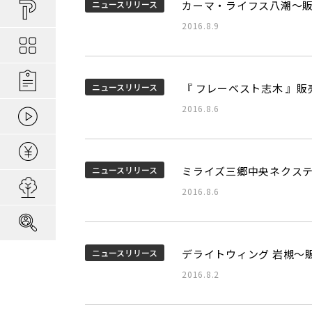
買い物しやすい
ポラスの長期優
安心な場所であ
ニュースリリース
カーマ・ライフス八潮～
ポラスの魅力
分譲地ってなにがい
2016.8.9
お金のコト
ポラスの一貫施
景観協定のある
最新情報
コンセプトのあ
施工実績
家のコト
全ては地盤が支
家族にやさしい家づ
森の空気を楽しむ
ニュースリリース
『 フレーベスト志木 』
2016.8.6
動画ギャラリー
冬の暮らしを快
子育てのコト
本当に地震に強
住宅ローンシミュレーター
建てた後のアフ
ニュースリリース
ミライズ三郷中央ネクス
用地募集
2016.8.6
採用情報
ニュースリリース
デライトウィング 岩槻～
2016.8.2