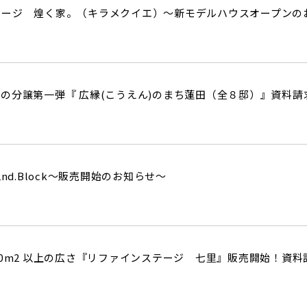
テージ 煌く家。（キラメクイエ）～新モデルハウスオープンの
の分譲第一弾『 広縁(こうえん)のまち蓮田（全８邸）』資料
nd.Block～販売開始のお知らせ～
20m2 以上の広さ『リファインステージ 七里』販売開始！資