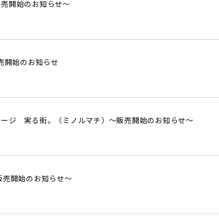
街
良住宅
るために！ポラスの耐震技術
販売開始のお知らせ～
いの？ Vol.3 安心・安全を育む
工
街づくり
る街ってどんなマチ？
えています。
くり WELLNESS LIFE
“木”を採り入れた優しい住まい
販売開始のお知らせ
適に
い家
ターメンテナンス
テージ 実る街。（ミノルマチ）～販売開始のお知らせ～
販売開始のお知らせ～