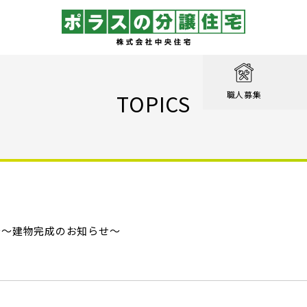
取り
戸建て
を知る
績
相談
TOPICS
職人募集
収納実例！
戸建て
家が見つかる
集
設計職
戸建て
る
るのは家だけじゃない
績
エクステリア職
！ポラスの標準仕様【家事ラク編】
街
設計
ン賞 受賞作品
！ポラスの標準仕様【子育て編】
台～建物完成のお知らせ～
心のために
ル KIRINOKA
！ポラスの標準仕様【安心・くつろぎ編】
いの？ Vol.1 コミュニティを育む
街
仕様
ポラスの長期優良住宅
いの？ Vol.2 緑と景観を育む