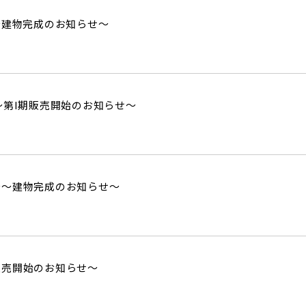
街
良住宅
るために！ポラスの耐震技術
いの？ Vol.3 安心・安全を育む
ck～建物完成のお知らせ～
工
街づくり
る街ってどんなマチ？
えています。
くり WELLNESS LIFE
“木”を採り入れた優しい住まい
～第I期販売開始のお知らせ～
適に
い家
ターメンテナンス
台～建物完成のお知らせ～
販売開始のお知らせ～