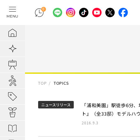
0
MENU
テレワークの間
物件検索
埼玉県の新築一
埼玉県
埼玉県
地域から暮らし
ポラスの魅力
まちづくりの実
住宅ローンのご
採用情報
ラクに片付く！
新着物件
千葉県の新築一
千葉県
千葉県
エリアから知る
1. 自分だけの
内装プラン事例
キャリア採用：
IoTのある暮らし
販売開始前物件
東京都の新築一
東京都
東京都
駅・路線から知
2. つくってい
POLUS 受賞実
キャリア採用：
あってよかった
オ―プンハウス実施中
TOP
TOPICS
子育てしやすい
3. 弱点のない
グッドデザイ
あってよかった
地域から暮らしを知る
ニュースリリース
「浦和美園」駅徒歩6分、
公園の多い街
4. お客様の安
無垢桐材の壁パネ
あってよかった
暮らしを楽しむヒント
ト』（全33邸）モデルハ
分譲地ってなにがい
歴史の趣き深い
ポラスの設備・
快適がつづく！
2016.9.3
はじめての家探し
分譲地ってなにがい