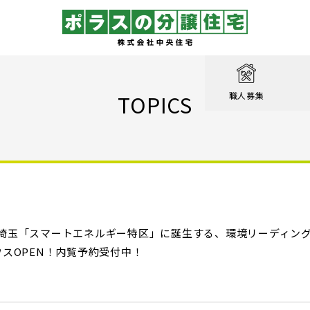
取り
戸建て
を知る
績
相談
TOPICS
職人募集
収納実例！
戸建て
家が見つかる
集
設計職
戸建て
る
るのは家だけじゃない
績
エクステリア職
！ポラスの標準仕様【家事ラク編】
街
設計
ン賞 受賞作品
！ポラスの標準仕様【子育て編】
埼玉「スマートエネルギー特区」に誕生する、環境リーディング
心のために
ル KIRINOKA
！ポラスの標準仕様【安心・くつろぎ編】
ウスOPEN！内覧予約受付中！
いの？ Vol.1 コミュニティを育む
街
仕様
ポラスの長期優良住宅
いの？ Vol.2 緑と景観を育む