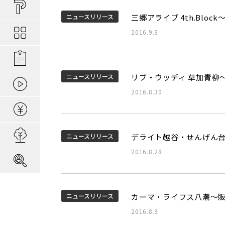
買い物しやすい
ポラスの長期優
安心な場所であ
ポラスの魅力
分譲地ってなにがい
ニュースリリース
三郷アライブ 4th.Blo
お金のコト
ポラスの一貫施
景観協定のある
最新情報
2016.9.3
コンセプトのあ
施工実績
家のコト
全ては地盤が支
家族にやさしい家づ
森の空気を楽しむ
ニュースリリース
リブ・ウッディ 草加青柳
動画ギャラリー
冬の暮らしを快
子育てのコト
本当に地震に強
2016.8.30
住宅ローンシミュレーター
建てた後のアフ
用地募集
ニュースリリース
デライト越谷・せんげん
2016.8.28
採用情報
ニュースリリース
カーマ・ライフス八潮～
2016.8.9