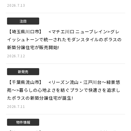
2026.7.13
注目
【埼玉県川口市】 <マチエ川口 ニューブレイン>
グレ
イッシュトーンで統一されたモダンスタイルのポラスの
新築分譲住宅が販売開始!
2026.7.12
新発売
【千葉県流山市】 <リーズン流山・江戸川台～緑景悠
苑～>
暮らしの心地よさを紡ぐプランで快適さを追求し
たポラスの新築分譲住宅が誕生!
2026.7.11
物件情報