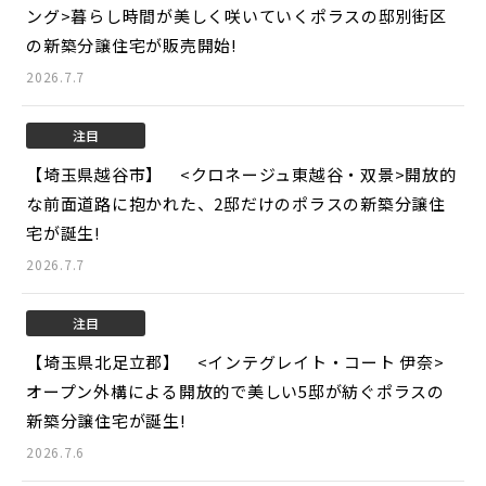
ング>
暮らし時間が美しく咲いていくポラスの邸別街区
の新築分譲住宅が販売開始!
2026.7.7
注目
【埼玉県越谷市】 <クロネージュ東越谷・双景>
開放的
な前面道路に抱かれた、2邸だけのポラスの新築分譲住
宅が誕生!
2026.7.7
注目
【埼玉県北足立郡】 <インテグレイト・コート 伊奈>
オープン外構による開放的で美しい5邸が紡ぐポラスの
新築分譲住宅が誕生!
2026.7.6