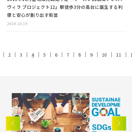
ヴィラ プロジェクト12』駅徒歩3分の高台に誕生する利
便と安心が創り出す街並
2019.10.19
2
3
4
5
6
7
8
9
10
11