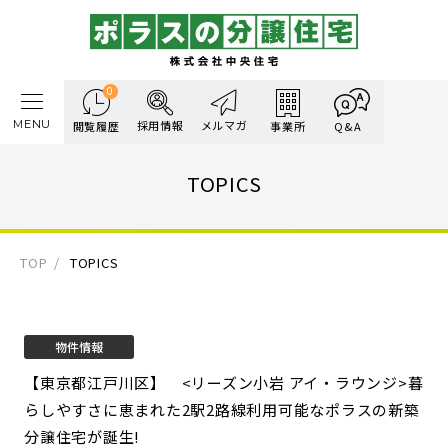
0
MENU
採用情報
メルマガ
閲覧履歴
事業所
Q&A
TOPICS
TOP
TOPICS
物件情報
【東京都江戸川区】 <リーズン小岩 アイ・ラウンジ>
暮
らしやすさに恵まれた2駅2路線利用可能なポラスの新築
分譲住宅が誕生!