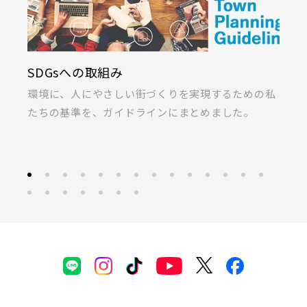
KIRINOKA(キリノカ)
採
私
桐製品の開発と制作に力を注ぐ「厚川産業」と「ポ
あ
ラス」の共同開発による無垢桐材の壁パネル。
募