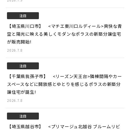
注目
【埼玉県川口市】 <マチエ東川口ルディール>
爽快な青
空と陽光に映える美しくモダンなポラスの新築分譲住宅
が販売開始!
2026.7.8
注目
【千葉県我孫子市】 <リーズン天王台>
隣棟間隔やカー
スペースなどに開放感とゆとりを感じるポラスの新築分
譲住宅が誕生!
2026.7.8
注目
【埼玉県越谷市】 <プリマージュ北越谷 ブルームリビ