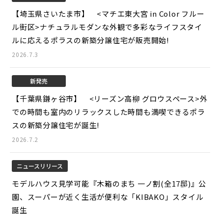
【埼玉県さいたま市】 <マチエ東大宮 in Color フルー
ル街区>
ナチュラルモダンな外観で多彩なライフスタイ
ルに応えるポラスの新築分譲住宅が販売開始!
2026.7.3
新発売
【千葉県鎌ヶ谷市】 <リーズン高柳 グロウスペース>
外
での時間も室内のリラックスした時間も満喫できるポラ
スの新築分譲住宅が誕生!
2026.7.2
ニュースリリース
モデルハウス見学可能『木箱のまち 一ノ割(全17邸)』公
園、スーパーが近く生活が便利な「KIBAKO」スタイル
誕生