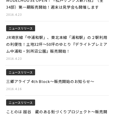
MODELHOUSE OPEN！『松戸リンクス新八柱』（全
34邸）第一期販売開始！週末は見学会も開催します
2016.4.23
ニュースリリース
JR埼京線「中浦和駅」、東北本線「浦和駅」の２駅利用
の利便性！土地32坪～50坪のゆとり『デライトプレミア
ム中浦和・別所沼公園』販売開始！
2016.4.23
ニュースリリース
三郷アライブ 4th Block～販売開始のお知らせ～
2016.4.16
ニュースリリース
ことのは 越谷 蔵のある街づくりプロジェクト～販売開