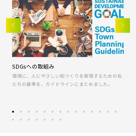
SDGsへの取組み
K
ま
環境に、人にやさしい街づくりを実現するための私
桐
たちの基準を、ガイドラインにまとめました。
ラ