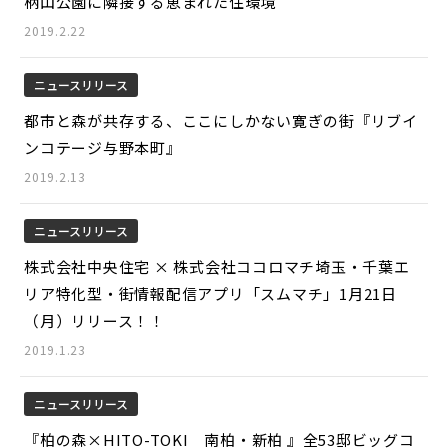
柄山公園に隣接する恵まれた住環境
2019.2.22
ニュースリリース
都市と森が共存する、ここにしかない寛ぎの街『リブイ
ンコテージ与野本町』
2019.2.13
ニュースリリース
株式会社中央住宅 × 株式会社ココロマチ埼玉・千葉エ
リア特化型・街情報配信アプリ「スムマチ」1月21日
（月）リリース！！
2019.1.23
ニュースリリース
『柏の森×HITO-TOKI 南柏・新柏 』全53邸ビッグコ