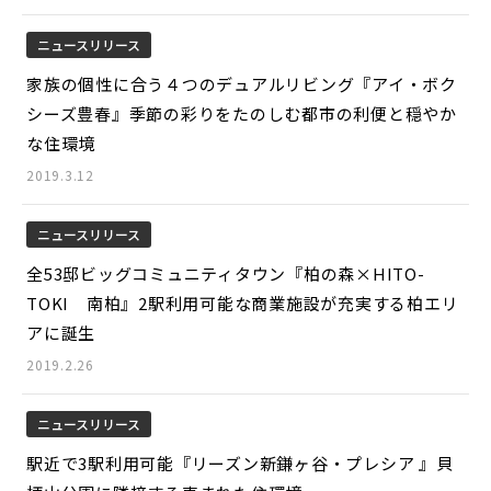
ニュースリリース
家族の個性に合う４つのデュアルリビング『アイ・ボク
シーズ豊春』季節の彩りをたのしむ都市の利便と穏やか
な住環境
2019.3.12
ニュースリリース
全53邸ビッグコミュニティタウン『柏の森×HITO-
TOKI 南柏』2駅利用可能な商業施設が充実する柏エリ
アに誕生
2019.2.26
ニュースリリース
駅近で3駅利用可能『リーズン新鎌ヶ谷・プレシア 』貝