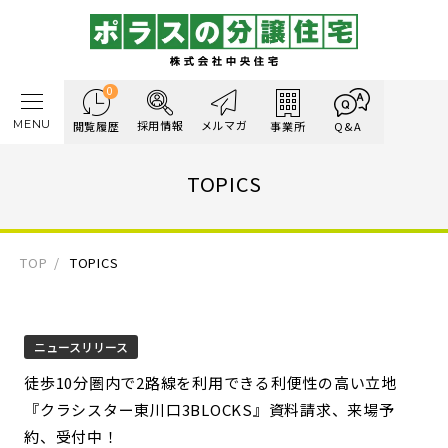
0
MENU
採用情報
メルマガ
閲覧履歴
事業所
Q&A
TOPICS
TOP
TOPICS
ニュースリリース
徒歩10分圏内で2路線を利用できる利便性の高い立地
『クラシスター東川口3BLOCKS』資料請求、来場予
約、受付中！