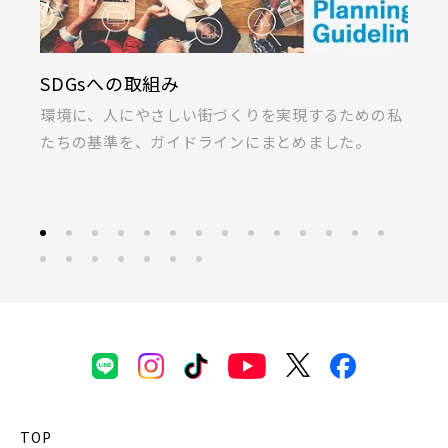
SDGsへの取組み
K
ま
環境に、人にやさしい街づくりを実現するための私
桐
たちの基準を、ガイドラインにまとめました。
ラ
TOP