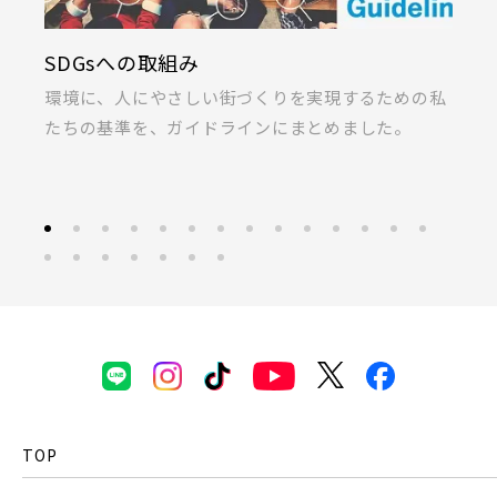
SDGsへの取組み
K
ま
環境に、人にやさしい街づくりを実現するための私
桐
たちの基準を、ガイドラインにまとめました。
ラ
TOP