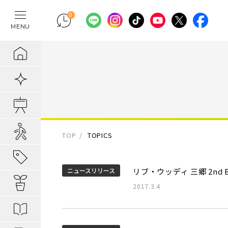
0
MENU
テレワークの間
物件検索
埼玉県の新築一
埼玉県
埼玉県
地域から暮らし
ポラスの魅力
まちづくりの実
住宅ローンのご
採用情報
ラクに片付く！
新着物件
千葉県の新築一
千葉県
千葉県
エリアから知る
1. 自分だけの
内装プラン事例
キャリア採用：
IoTのある暮らし
販売開始前物件
東京都の新築一
東京都
東京都
駅・路線から知
2. つくってい
POLUS 受賞実
キャリア採用：
あってよかった
オ―プンハウス実施中
TOP
TOPICS
子育てしやすい
3. 弱点のない
グッドデザイ
あってよかった
地域から暮らしを知る
ニュースリリース
リブ・ウッディ 三郷 2nd
公園の多い街
4. お客様の安
無垢桐材の壁パネ
あってよかった
暮らしを楽しむヒント
2017.3.4
分譲地ってなにがい
歴史の趣き深い
ポラスの設備・
快適がつづく！
はじめての家探し
分譲地ってなにがい