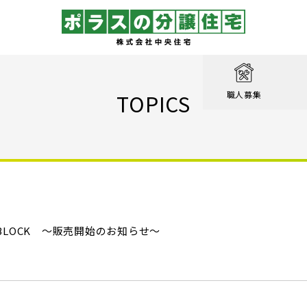
取り
戸建て
を知る
績
相談
TOPICS
職人募集
収納実例！
戸建て
家が見つかる
集
設計職
戸建て
る
るのは家だけじゃない
績
エクステリア職
！ポラスの標準仕様【家事ラク編】
街
設計
ン賞 受賞作品
！ポラスの標準仕様【子育て編】
 BLOCK ～販売開始のお知らせ～
心のために
ル KIRINOKA
！ポラスの標準仕様【安心・くつろぎ編】
いの？ Vol.1 コミュニティを育む
街
仕様
ポラスの長期優良住宅
いの？ Vol.2 緑と景観を育む