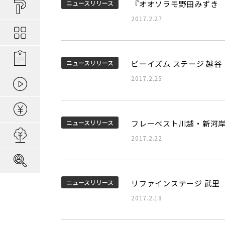
買い物しやすい
ポラスの長期優
安心な場所であ
ニュースリリース
『オオソラモ野田みずき 
ポラスの魅力
分譲地ってなにがい
2017.2.27
お金のコト
ポラスの一貫施
景観協定のある
最新情報
コンセプトのあ
施工実績
家のコト
全ては地盤が支
家族にやさしい家づ
森の空気を楽しむ
ニュースリリース
ビーイズム ステージ 越
2017.2.25
動画ギャラリー
冬の暮らしを快
子育てのコト
本当に地震に強
住宅ローンシミュレーター
建てた後のアフ
ニュースリリース
フレーベスト川越・新河
用地募集
2017.2.22
採用情報
ニュースリリース
リファインステージ 武里
2017.2.18