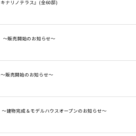
街
良住宅
るために！ポラスの耐震技術
キナリノテラス』(全60邸)
いの？ Vol.3 安心・安全を育む
工
街づくり
る街ってどんなマチ？
えています。
くり WELLNESS LIFE
“木”を採り入れた優しい住まい
谷 ～販売開始のお知らせ～
適に
い家
ターメンテナンス
岸～販売開始のお知らせ～
 ～建物完成＆モデルハウスオープンのお知らせ～