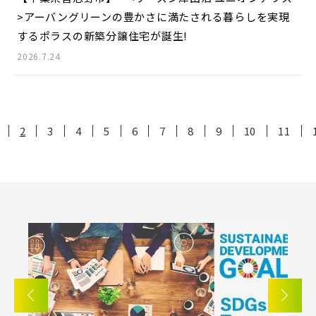
>
アーバングリーンの豊かさに満たされる暮らしを実現
するポラスの新築分譲住宅が誕生!
2026.7.24
2
3
4
5
6
7
8
9
10
11