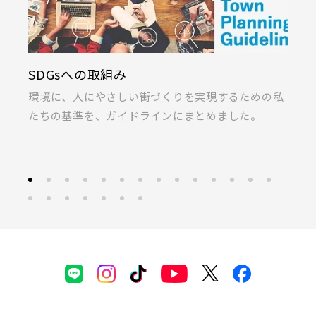
SDGsへの取組み
K
ま
環境に、人にやさしい街づくりを実現するための私
桐
たちの基準を、ガイドラインにまとめました。
ラ