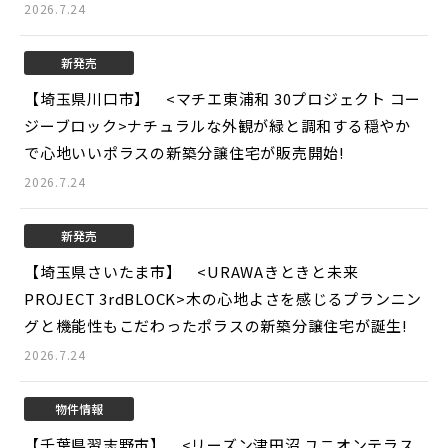
2026.7.24
新発売
【埼玉県川口市】 <マチエ東浦和 30プロジェクト コー
ジーブロック>
ナチュラルな外観が緑と調和する穏やか
で心地いいポラスの新築分譲住宅が販売開始!
2026.7.24
新発売
【埼玉県さいたま市】 <URAWAきときと未来
PROJECT 3rdBLOCK>
木の心地よさを感じるプランニン
グと機能性もこだわったポラスの新築分譲住宅が誕生!
2026.7.24
物件情報
【千葉県習志野市】 <リーズン津田沼 ユニオンテラス