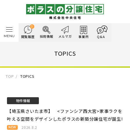
0
MENU
採用情報
メルマガ
閲覧履歴
事業所
Q&A
TOPICS
TOP
TOPICS
物件情報
【埼玉県さいたま市】 <ファンシア西大宮>
家事ラクを
叶える空間をデザインしたポラスの新築分譲住宅が誕生!
2026.8.2