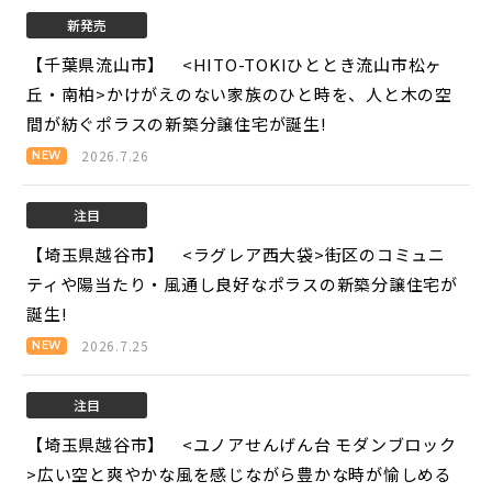
新発売
【千葉県流山市】 <HITO-TOKIひととき流山市松ヶ
丘・南柏>
かけがえのない家族のひと時を、人と木の空
間が紡ぐポラスの新築分譲住宅が誕生!
2026.7.26
注目
【埼玉県越谷市】 <ラグレア西大袋>
街区のコミュニ
ティや陽当たり・風通し良好なポラスの新築分譲住宅が
誕生!
2026.7.25
注目
【埼玉県越谷市】 <ユノアせんげん台 モダンブロック
>
広い空と爽やかな風を感じながら豊かな時が愉しめる