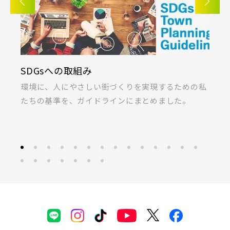
SDGsへの取組み
K
ま
環境に、人にやさしい街づくりを実現するための私
桐
たちの基準を、ガイドラインにまとめました。
ラ