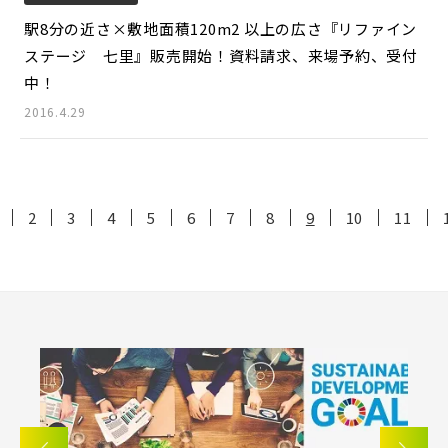
駅8分の近さ×敷地面積120m2 以上の広さ『リファイン
ステージ 七里』販売開始！資料請求、来場予約、受付
中！
2016.4.29
2
3
4
5
6
7
8
9
10
11