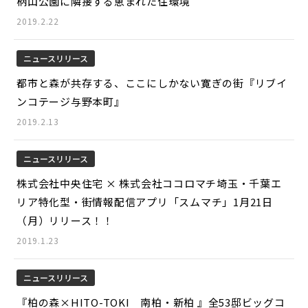
柄山公園に隣接する恵まれた住環境
2019.2.22
ニュースリリース
都市と森が共存する、ここにしかない寛ぎの街『リブイ
ンコテージ与野本町』
2019.2.13
ニュースリリース
株式会社中央住宅 × 株式会社ココロマチ埼玉・千葉エ
リア特化型・街情報配信アプリ「スムマチ」1月21日
（月）リリース！！
2019.1.23
ニュースリリース
『柏の森×HITO-TOKI 南柏・新柏 』全53邸ビッグコ