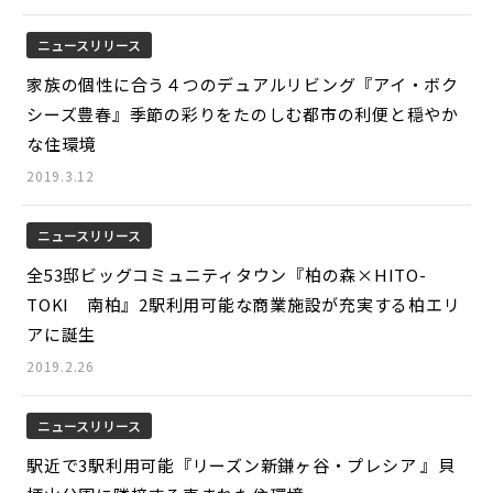
ニュースリリース
家族の個性に合う４つのデュアルリビング『アイ・ボク
シーズ豊春』季節の彩りをたのしむ都市の利便と穏やか
な住環境
2019.3.12
ニュースリリース
全53邸ビッグコミュニティタウン『柏の森×HITO-
TOKI 南柏』2駅利用可能な商業施設が充実する柏エリ
アに誕生
2019.2.26
ニュースリリース
駅近で3駅利用可能『リーズン新鎌ヶ谷・プレシア 』貝