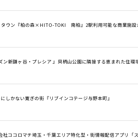
タウン『柏の森×HITO-TOKI 南柏』2駅利用可能な商業施
ズン新鎌ヶ谷・プレシア 』貝柄山公園に隣接する恵まれた住環
こにしかない寛ぎの街『リブインコテージ与野本町』
式会社ココロマチ埼玉・千葉エリア特化型・街情報配信アプリ「ス