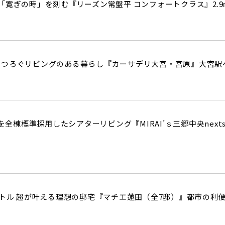
街
良住宅
るために！ポラスの耐震技術
「寛ぎの時」を刻む『リーズン常盤平 コンフォートクラス』2.
いの？ Vol.3 安心・安全を育む
工
街づくり
る街ってどんなマチ？
えています。
くり WELLNESS LIFE
“木”を採り入れた優しい住まい
くつろぐリビングのある暮らし『カーサデリ大宮・宮原』大宮駅
適に
い家
ターメンテナンス
カを全棟標準採用したシアターリビング『MIRAI’ｓ三郷中央nex
ートル 超が叶える理想の邸宅『マチエ蓮田（全7邸）』都市の利