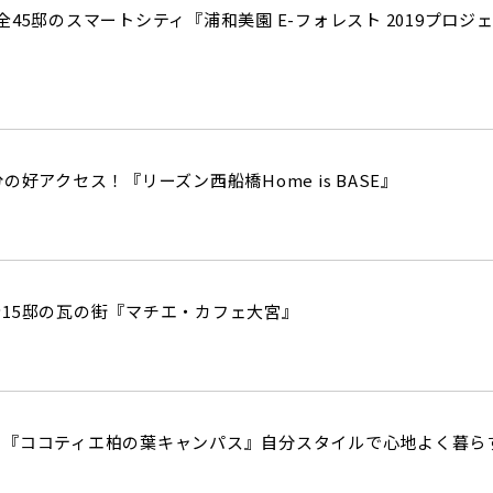
45邸のスマートシティ『浦和美園 E-フォレスト 2019プロ
の好アクセス！『リーズン西船橋Home is BASE』
15邸の瓦の街『マチエ・カフェ大宮』
『ココティエ柏の葉キャンパス』自分スタイルで心地よく暮らす