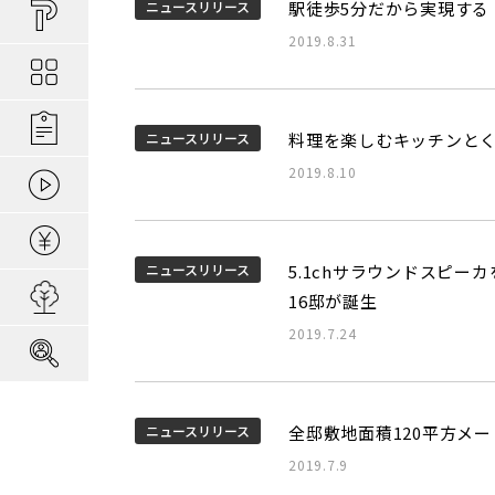
買い物しやすい
ポラスの長期優
安心な場所であ
ニュースリリース
駅徒歩5分だから実現する
ポラスの魅力
分譲地ってなにがい
2019.8.31
お金のコト
ポラスの一貫施
景観協定のある
最新情報
コンセプトのあ
施工実績
家のコト
全ては地盤が支
家族にやさしい家づ
森の空気を楽しむ
ニュースリリース
料理を楽しむキッチンと
2019.8.10
動画ギャラリー
冬の暮らしを快
子育てのコト
本当に地震に強
住宅ローンシミュレーター
建てた後のアフ
ニュースリリース
5.1chサラウンドスピー
用地募集
16邸が誕生
2019.7.24
採用情報
ニュースリリース
全邸敷地面積120平方メ
2019.7.9