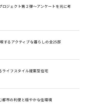
シピプロジェクト第２弾～アンケートを元に考
喫するアクティブな暮らしの全25邸
くるライフスタイル提案型住宅
む都市の利便と穏やかな住環境