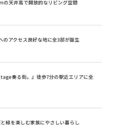
9ｍの天井高で開放的なリビング空間
へのアクセス良好な地に全3邸が誕生
tstage奏る街。』徒歩7分の駅近エリアに全
便と緑を楽しむ家族にやさしい暮らし