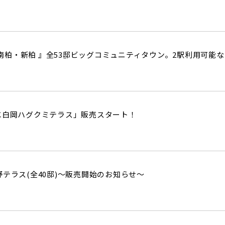
I 南柏・新柏 』全53邸ビッグコミュニティタウン。2駅利用可
エ白岡ハグクミテラス」販売スタート！
野テラス(全40邸)～販売開始のお知らせ～