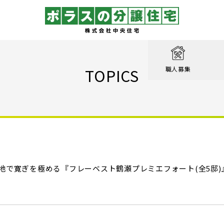
取り
戸建て
を知る
績
相談
TOPICS
職人募集
収納実例！
戸建て
家が見つかる
集
設計職
戸建て
る
るのは家だけじゃない
績
エクステリア職
！ポラスの標準仕様【家事ラク編】
街
設計
ン賞 受賞作品
！ポラスの標準仕様【子育て編】
地で寛ぎを極める『フレーベスト鶴瀬プレミエフォート(全5邸)』
心のために
ル KIRINOKA
！ポラスの標準仕様【安心・くつろぎ編】
いの？ Vol.1 コミュニティを育む
街
仕様
ポラスの長期優良住宅
いの？ Vol.2 緑と景観を育む