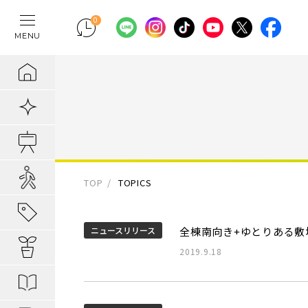
0
MENU
テレワークの間
物件検索
埼玉県の新築一
埼玉県
埼玉県
地域から暮らし
ポラスの魅力
まちづくりの実
住宅ローンのご
採用情報
ラクに片付く！
新着物件
千葉県の新築一
千葉県
千葉県
エリアから知る
1. 自分だけの
内装プラン事例
キャリア採用：
IoTのある暮らし
販売開始前物件
東京都の新築一
東京都
東京都
駅・路線から知
2. つくってい
POLUS 受賞実
キャリア採用：
あってよかった
オ―プンハウス実施中
TOP
TOPICS
子育てしやすい
3. 弱点のない
グッドデザイ
あってよかった
地域から暮らしを知る
ニュースリリース
全棟南向き+ゆとりある敷
公園の多い街
4. お客様の安
無垢桐材の壁パネ
あってよかった
暮らしを楽しむヒント
2019.9.18
分譲地ってなにがい
歴史の趣き深い
ポラスの設備・
快適がつづく！
はじめての家探し
分譲地ってなにがい