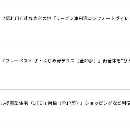
、4駅利用可能な高台の地『リーズン津田沼コンフォートヴィレ
『フレーベスト ザ・ふじみ野テラス（全40邸）』街全体を“ひ
提案型住宅『LiFE is 南柏（全17邸）』ショッピングなど