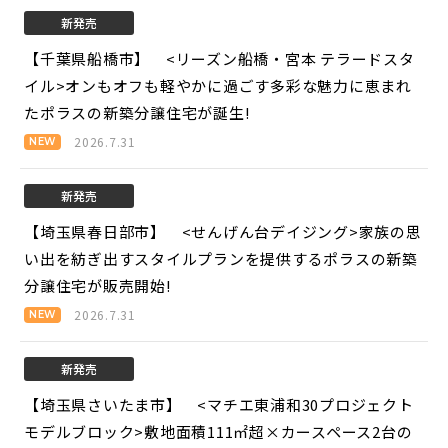
新発売
【千葉県船橋市】 <リーズン船橋・宮本 テラードスタ
イル>
オンもオフも軽やかに過ごす多彩な魅力に恵まれ
たポラスの新築分譲住宅が誕生!
2026.7.31
新発売
【埼玉県春日部市】 <せんげん台デイジング>
家族の思
い出を紡ぎ出すスタイルプランを提供するポラスの新築
分譲住宅が販売開始!
2026.7.31
新発売
【埼玉県さいたま市】 <マチエ東浦和30プロジェクト
モデルブロック>
敷地面積111㎡超×カースペース2台の