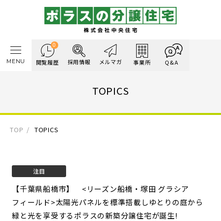
0
MENU
採用情報
メルマガ
閲覧履歴
事業所
Q&A
TOPICS
TOP
TOPICS
注目
【千葉県船橋市】 <リーズン船橋・塚田 グラシア
フィールド>
太陽光パネルを標準搭載しゆとりの庭から
緑と光を享受するポラスの新築分譲住宅が誕生!