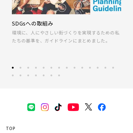
SDGsへの取組み
K
ま
環境に、人にやさしい街づくりを実現するための私
桐
たちの基準を、ガイドラインにまとめました。
ラ
TOP