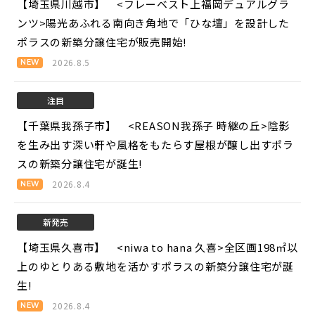
【埼玉県川越市】 <フレーベスト上福岡デュアルグラ
ンツ>
陽光あふれる南向き角地で「ひな壇」を設計した
ポラスの新築分譲住宅が販売開始!
2026.8.5
注目
【千葉県我孫子市】 <REASON我孫子 時継の丘>
陰影
を生み出す深い軒や風格をもたらす屋根が醸し出すポラ
スの新築分譲住宅が誕生!
2026.8.4
新発売
【埼玉県久喜市】 <niwa to hana 久喜>
全区画198㎡以
上のゆとりある敷地を活かすポラスの新築分譲住宅が誕
生!
2026.8.4