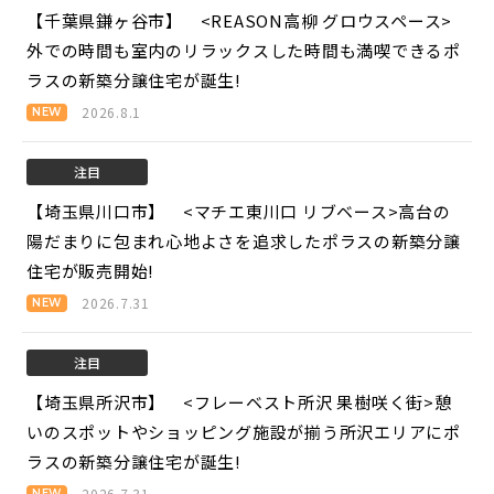
【千葉県鎌ヶ谷市】 <REASON高柳 グロウスペース>
外での時間も室内のリラックスした時間も満喫できるポ
ラスの新築分譲住宅が誕生!
2026.8.1
注目
【埼玉県川口市】 <マチエ東川口 リブベース>
高台の
陽だまりに包まれ心地よさを追求したポラスの新築分譲
住宅が販売開始!
2026.7.31
注目
【埼玉県所沢市】 <フレーベスト所沢 果樹咲く街>
憩
いのスポットやショッピング施設が揃う所沢エリアにポ
ラスの新築分譲住宅が誕生!
2026.7.31