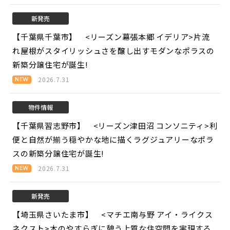
新発売
【千葉県千葉市】 <リーズン幕張本郷 イデリア>
片流
れ屋根がスタイリッシュさを醸し出すモダンなポラスの
新築分譲住宅が誕生!
2026.7.31
物件情報
【千葉県習志野市】 <リーズン津田沼 コンソニティ>
利
便と自然が揃う穏やかな地に描くラグジュアリーなポラ
スの新築分譲住宅が誕生!
2026.7.31
新発売
【埼玉県さいたま市】 <マチエ南与野 アイ・ライクス
ネクスト>
木のやすらぎに憩う上質な住空間を実現する