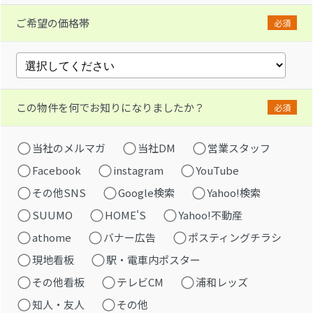
ご希望の価格帯
必須
この物件を何でお知りになりましたか？
必須
当社のメルマガ
当社DM
営業スタッフ
Facebook
instagram
YouTube
その他SNS
Google検索
Yahoo!検索
SUUMO
HOME'S
Yahoo!不動産
athome
バナー広告
ポスティングチラシ
現地看板
駅・電車内ポスター
その他看板
テレビCM
浦和レッズ
知人・友人
その他