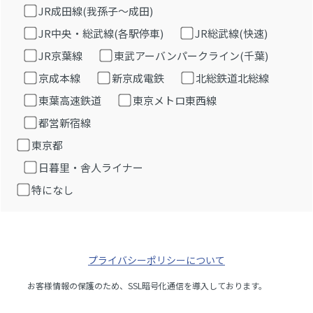
JR成田線(我孫子～成田)
JR中央・総武線(各駅停車)
JR総武線(快速)
JR京葉線
東武アーバンパークライン(千葉)
京成本線
新京成電鉄
北総鉄道北総線
東葉高速鉄道
東京メトロ東西線
都営新宿線
東京都
日暮里・舎人ライナー
特になし
プライバシーポリシーについて
お客様情報の保護のため、SSL暗号化通信を導入しております。