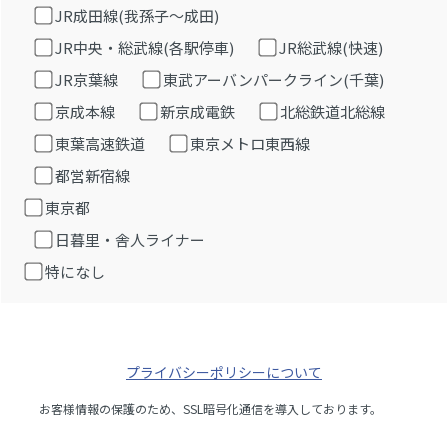
JR成田線(我孫子～成田)
JR中央・総武線(各駅停車)
JR総武線(快速)
JR京葉線
東武アーバンパークライン(千葉)
京成本線
新京成電鉄
北総鉄道北総線
東葉高速鉄道
東京メトロ東西線
都営新宿線
東京都
日暮里・舎人ライナー
特になし
プライバシーポリシーについて
お客様情報の保護のため、SSL暗号化通信を導入しております。