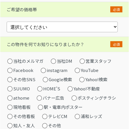
ご希望の価格帯
必須
この物件を何でお知りになりましたか？
必須
当社のメルマガ
当社DM
営業スタッフ
Facebook
instagram
YouTube
その他SNS
Google検索
Yahoo!検索
SUUMO
HOME'S
Yahoo!不動産
athome
バナー広告
ポスティングチラシ
現地看板
駅・電車内ポスター
その他看板
テレビCM
浦和レッズ
知人・友人
その他