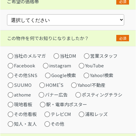
ご希望の価格帯
必須
この物件を何でお知りになりましたか？
必須
当社のメルマガ
当社DM
営業スタッフ
Facebook
instagram
YouTube
その他SNS
Google検索
Yahoo!検索
SUUMO
HOME'S
Yahoo!不動産
athome
バナー広告
ポスティングチラシ
現地看板
駅・電車内ポスター
その他看板
テレビCM
浦和レッズ
知人・友人
その他