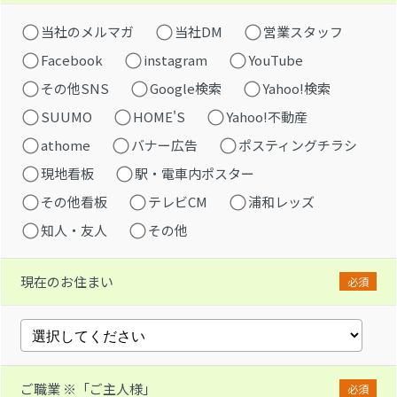
当社のメルマガ
当社DM
営業スタッフ
Facebook
instagram
YouTube
その他SNS
Google検索
Yahoo!検索
SUUMO
HOME'S
Yahoo!不動産
athome
バナー広告
ポスティングチラシ
現地看板
駅・電車内ポスター
その他看板
テレビCM
浦和レッズ
知人・友人
その他
現在のお住まい
必須
ご職業 ※「ご主人様」
必須