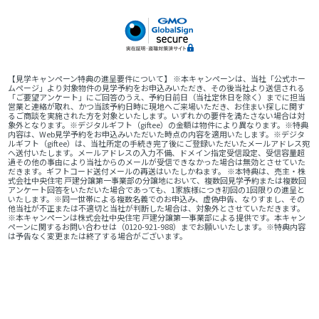
【見学キャンペーン特典の進呈要件について】 ※本キャンペーンは、当社「公式ホー
ムページ」より対象物件の見学予約をお申込みいただき、その後当社より送信される
「ご要望アンケート」にご回答のうえ、予約日前日（当社定休日を除く）までに担当
営業と連絡が取れ、かつ当該予約日時に現地へご来場いただき、お住まい探しに関す
るご商談を実施された方を対象といたします。いずれかの要件を満たさない場合は対
象外となります。※デジタルギフト（giftee）の金額は物件により異なります。※特典
内容は、Web見学予約をお申込みいただいた時点の内容を適用いたします。※デジタ
ルギフト（giftee）は、当社所定の手続き完了後にご登録いただいたメールアドレス宛
へ送付いたします。メールアドレスの入力不備、ドメイン指定受信設定、受信容量超
過その他の事由により当社からのメールが受信できなかった場合は無効とさせていた
だきます。ギフトコード送付メールの再送はいたしかねます。 ※本特典は、売主・株
式会社中央住宅 戸建分譲第一事業部の分譲地において、複数回見学予約または複数回
アンケート回答をいただいた場合であっても、1家族様につき初回の1回限りの進呈と
いたします。※同一世帯による複数名義でのお申込み、虚偽申告、なりすまし、その
他当社が不正または不適切と当社が判断した場合は、対象外とさせていただきます。
※本キャンペーンは株式会社中央住宅 戸建分譲第一事業部による提供です。本キャン
ペーンに関するお問い合わせは（0120-921-988）までお願いいたします。※特典内容
は予告なく変更または終了する場合がございます。