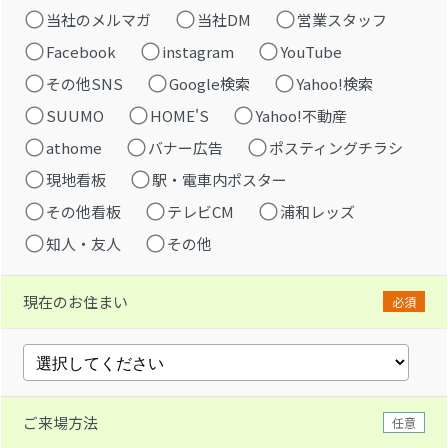
当社のメルマガ
当社DM
営業スタッフ
Facebook
instagram
YouTube
その他SNS
Google検索
Yahoo!検索
SUUMO
HOME'S
Yahoo!不動産
athome
バナー広告
ポスティングチラシ
現地看板
駅・電車内ポスター
その他看板
テレビCM
浦和レッズ
知人・友人
その他
現在のお住まい
必須
ご来場方法
任意