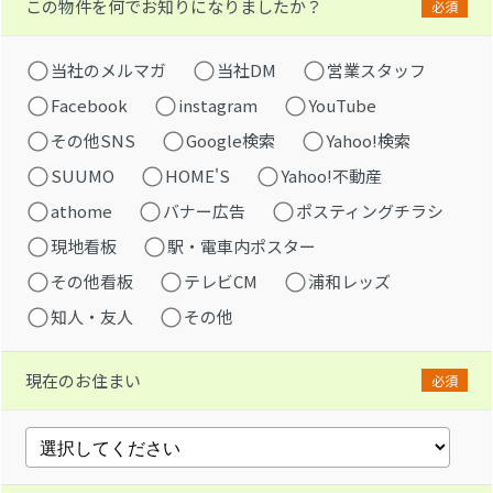
この物件を何でお知りになりましたか？
必須
当社のメルマガ
当社DM
営業スタッフ
Facebook
instagram
YouTube
その他SNS
Google検索
Yahoo!検索
SUUMO
HOME'S
Yahoo!不動産
athome
バナー広告
ポスティングチラシ
現地看板
駅・電車内ポスター
その他看板
テレビCM
浦和レッズ
知人・友人
その他
現在のお住まい
必須