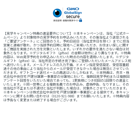
【見学キャンペーン特典の進呈要件について】 ※本キャンペーンは、当社「公式ホー
ムページ」より対象物件の見学予約をお申込みいただき、その後当社より送信される
「ご要望アンケート」にご回答のうえ、予約日前日（当社定休日を除く）までに担当
営業と連絡が取れ、かつ当該予約日時に現地へご来場いただき、お住まい探しに関す
るご商談を実施された方を対象といたします。いずれかの要件を満たさない場合は対
象外となります。※デジタルギフト（giftee）の金額は物件により異なります。※特典
内容は、Web見学予約をお申込みいただいた時点の内容を適用いたします。※デジタ
ルギフト（giftee）は、当社所定の手続き完了後にご登録いただいたメールアドレス宛
へ送付いたします。メールアドレスの入力不備、ドメイン指定受信設定、受信容量超
過その他の事由により当社からのメールが受信できなかった場合は無効とさせていた
だきます。ギフトコード送付メールの再送はいたしかねます。 ※本特典は、売主・株
式会社中央住宅 戸建分譲第一事業部の分譲地において、複数回見学予約または複数回
アンケート回答をいただいた場合であっても、1家族様につき初回の1回限りの進呈と
いたします。※同一世帯による複数名義でのお申込み、虚偽申告、なりすまし、その
他当社が不正または不適切と当社が判断した場合は、対象外とさせていただきます。
※本キャンペーンは株式会社中央住宅 戸建分譲第一事業部による提供です。本キャン
ペーンに関するお問い合わせは（0120-921-988）までお願いいたします。※特典内容
は予告なく変更または終了する場合がございます。