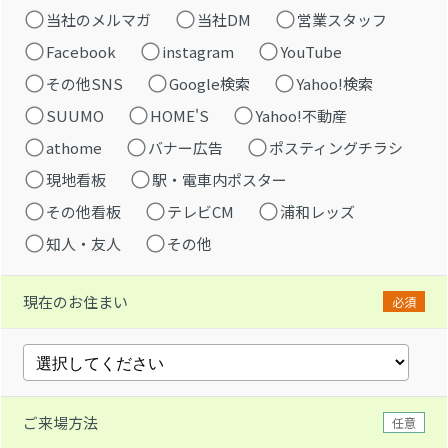
当社のメルマガ
当社DM
営業スタッフ
Facebook
instagram
YouTube
その他SNS
Google検索
Yahoo!検索
SUUMO
HOME'S
Yahoo!不動産
athome
バナー広告
ポスティングチラシ
現地看板
駅・電車内ポスター
その他看板
テレビCM
浦和レッズ
知人・友人
その他
現在のお住まい
必須
ご来場方法
任意