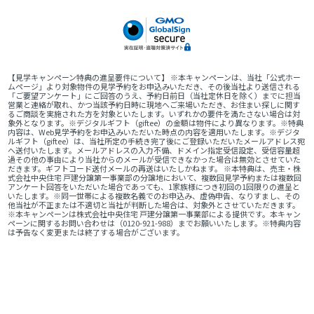
【見学キャンペーン特典の進呈要件について】 ※本キャンペーンは、当社「公式ホー
ムページ」より対象物件の見学予約をお申込みいただき、その後当社より送信される
「ご要望アンケート」にご回答のうえ、予約日前日（当社定休日を除く）までに担当
営業と連絡が取れ、かつ当該予約日時に現地へご来場いただき、お住まい探しに関す
るご商談を実施された方を対象といたします。いずれかの要件を満たさない場合は対
象外となります。※デジタルギフト（giftee）の金額は物件により異なります。※特典
内容は、Web見学予約をお申込みいただいた時点の内容を適用いたします。※デジタ
ルギフト（giftee）は、当社所定の手続き完了後にご登録いただいたメールアドレス宛
へ送付いたします。メールアドレスの入力不備、ドメイン指定受信設定、受信容量超
過その他の事由により当社からのメールが受信できなかった場合は無効とさせていた
だきます。ギフトコード送付メールの再送はいたしかねます。 ※本特典は、売主・株
式会社中央住宅 戸建分譲第一事業部の分譲地において、複数回見学予約または複数回
アンケート回答をいただいた場合であっても、1家族様につき初回の1回限りの進呈と
いたします。※同一世帯による複数名義でのお申込み、虚偽申告、なりすまし、その
他当社が不正または不適切と当社が判断した場合は、対象外とさせていただきます。
※本キャンペーンは株式会社中央住宅 戸建分譲第一事業部による提供です。本キャン
ペーンに関するお問い合わせは（0120-921-988）までお願いいたします。※特典内容
は予告なく変更または終了する場合がございます。