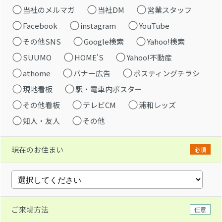
当社のメルマガ
当社DM
営業スタッフ
Facebook
instagram
YouTube
その他SNS
Google検索
Yahoo!検索
SUUMO
HOME'S
Yahoo!不動産
athome
バナー広告
ポスティングチラシ
現地看板
駅・電車内ポスター
その他看板
テレビCM
浦和レッズ
知人・友人
その他
現在のお住まい
必須
ご来場方法
任意